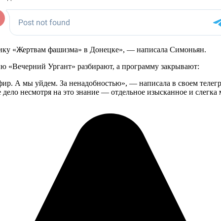
ику «Жертвам фашизма» в Донецке», — написала Симоньян.
дию «Вечерний Ургант» разбирают, а программу закрывают:
эфир. А мы уйдем. За ненадобностью», — написала в своем телег
е дело несмотря на это знание — отдельное изысканное и слегка