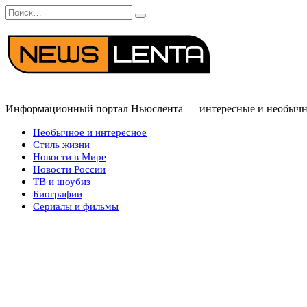
Перейти
Search
к
for:
содержанию
Информационный портал Ньюслента — интересные и необычные
Необычное и интересное
Стиль жизни
Новости в Мире
Новости России
ТВ и шоубиз
Биографии
Сериалы и фильмы