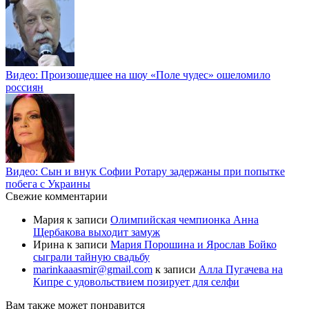
Видео: Произошедшее на шоу «Поле чудес» ошеломило
россиян
Видео: Сын и внук Софии Ротару задержаны при попытке
побега с Украины
Свежие комментарии
Мария
к записи
Олимпийская чемпионка Анна
Щербакова выходит замуж
Ирина
к записи
Мария Порошина и Ярослав Бойко
сыграли тайную свадьбу
marinkaaasmir@gmail.com
к записи
Алла Пугачева на
Кипре с удовольствием позирует для селфи
Вам также может понравится