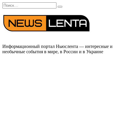
Перейти
Search
к
for:
содержанию
Информационный портал Ньюслента — интересные и
необычные события в мире, в России и в Украине