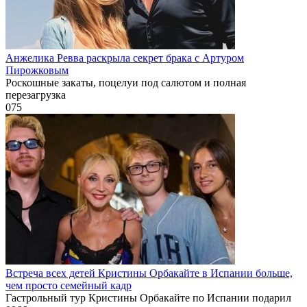
Анжелика Ревва раскрыла секрет брака с Артуром
Пирожковым
Роскошные закаты, поцелуи под салютом и полная
перезагрузка
0
75
Встреча всех детей Кристины Орбакайте в Испании больше,
чем просто семейный кадр
Гастрольный тур Кристины Орбакайте по Испании подарил