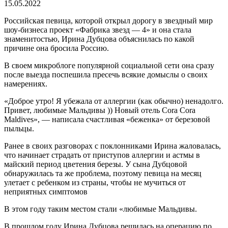
15.05.2022
Российская певица, которой открыл дорогу в звездный мир
шоу-бизнеса проект «Фабрика звезд — 4» и она стала
знаменитостью, Ирина Дубцова объяснилась по какой
причине она бросила Россию.
В своем микроблоге популярной социальной сети она сразу
после выезда поспешила пресечь всякие домыслы о своих
намерениях.
«Доброе утро! Я убежала от аллергии (как обычно) ненадолго.
Привет, любимые Мальдивы )) Новый отель Cora Cora
Maldives», — написала счастливая «беженка» от березовой
пыльцы.
Ранее в своих разговорах с поклонниками Ирина жаловалась,
что начинает страдать от приступов аллергии и астмы в
майский период цветения березы. У сына Дубцовой
обнаружилась та же проблема, поэтому певица на месяц
улетает с ребенком из страны, чтобы не мучиться от
неприятных симптомов
В этом году таким местом стали «любимые Мальдивы.
В прошлом году Ирина Дубцова решилась на операцию по