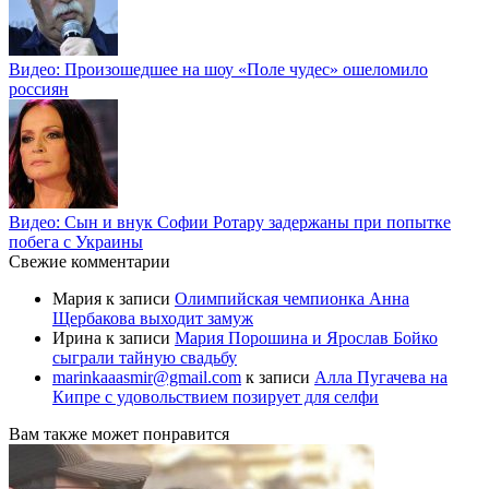
Видео: Произошедшее на шоу «Поле чудес» ошеломило
россиян
Видео: Сын и внук Софии Ротару задержаны при попытке
побега с Украины
Свежие комментарии
Мария
к записи
Олимпийская чемпионка Анна
Щербакова выходит замуж
Ирина
к записи
Мария Порошина и Ярослав Бойко
сыграли тайную свадьбу
marinkaaasmir@gmail.com
к записи
Алла Пугачева на
Кипре с удовольствием позирует для селфи
Вам также может понравится