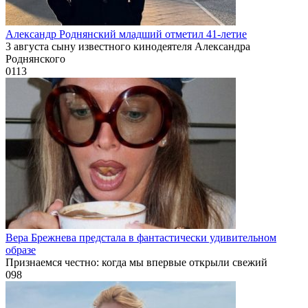
Александр Роднянский младший отметил 41-летие
3 августа сыну известного кинодеятеля Александра
Роднянского
0
113
Вера Брежнева предстала в фантастически удивительном
образе
Признаемся честно: когда мы впервые открыли свежий
0
98