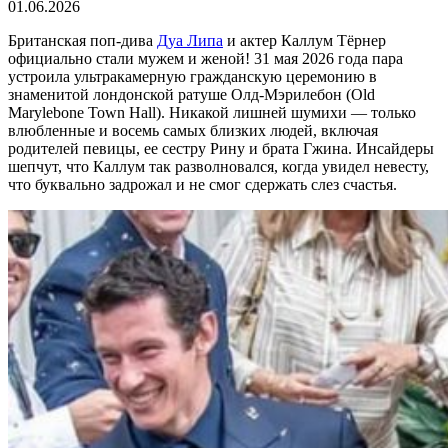
01.06.2026
Британская поп-дива
Дуа Липа
и актер Каллум Тёрнер
официально стали мужем и женой! 31 мая 2026 года пара
устроила ультракамерную гражданскую церемонию в
знаменитой лондонской ратуше Олд-Мэрилебон (Old
Marylebone Town Hall). Никакой лишней шумихи — только
влюбленные и восемь самых близких людей, включая
родителей певицы, ее сестру Рину и брата Гжина. Инсайдеры
шепчут, что Каллум так разволновался, когда увидел невесту,
что буквально задрожал и не смог сдержать слез счастья.