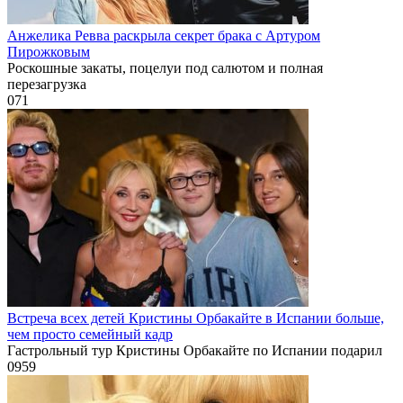
Анжелика Ревва раскрыла секрет брака с Артуром
Пирожковым
Роскошные закаты, поцелуи под салютом и полная
перезагрузка
0
71
Встреча всех детей Кристины Орбакайте в Испании больше,
чем просто семейный кадр
Гастрольный тур Кристины Орбакайте по Испании подарил
0
959