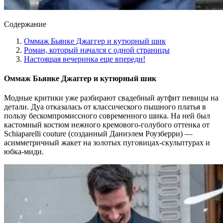
Содержание
Оммаж Бьянке Джаггер и кутюрный шик
Роман, который начался с одной страницы
Настоящая вечеринка еще впереди!
Оммаж Бьянке Джаггер и кутюрный шик
Модные критики уже разбирают свадебный аутфит певицы на
детали. Дуа отказалась от классического пышного платья в
пользу бескомпромиссного современного шика. На ней был
кастомный костюм нежного кремового-голубого оттенка от
Schiaparelli couture (созданный Даниэлем Роузберри) —
асимметричный жакет на золотых пуговицах-скульптурах и
юбка-миди.