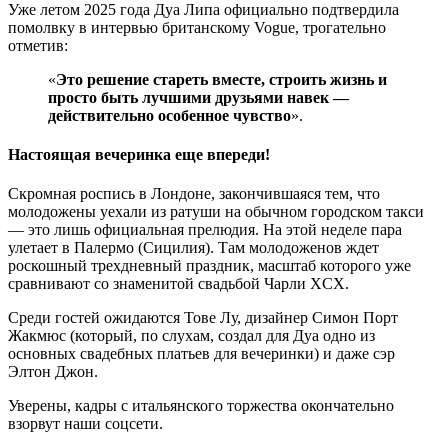
Уже летом 2025 года Дуа Липа официально подтвердила
помолвку в интервью британскому Vogue, трогательно
отметив:
«
Это решение стареть вместе, строить жизнь и
просто быть лучшими друзьями навек —
действительно особенное чувство
».
Настоящая вечеринка еще впереди!
Скромная роспись в Лондоне, закончившаяся тем, что
молодожены уехали из ратуши на обычном городском такси
— это лишь официальная прелюдия. На этой неделе пара
улетает в Палермо (Сицилия). Там молодоженов ждет
роскошный трехдневный праздник, масштаб которого уже
сравнивают со знаменитой свадьбой Чарли XCX.
Среди гостей ожидаются Тове Лу, дизайнер Симон Порт
Жакмюс (который, по слухам, создал для Дуа одно из
основных свадебных платьев для вечеринки) и даже сэр
Элтон Джон.
Уверены, кадры с итальянского торжества окончательно
взорвут наши соцсети.