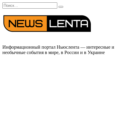
Перейти
Search
к
for:
содержанию
Информационный портал Ньюслента — интересные и
необычные события в мире, в России и в Украине