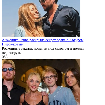
Анжелика Ревва раскрыла секрет брака с Артуром
Пирожковым
Роскошные закаты, поцелуи под салютом и полная
перезагрузка
0
58