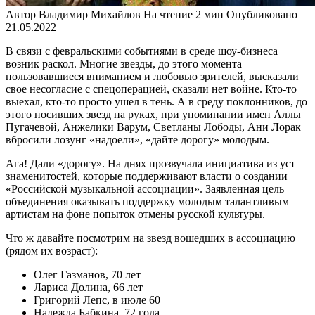
Автор
Владимир Михайлов
На чтение
2 мин
Опубликовано
21.05.2022
В связи с февральскими событиями в среде шоу-бизнеса
возник раскол. Многие звезды, до этого момента
пользовавшиеся вниманием и любовью зрителей, высказали
свое несогласие с спецоперацией, сказали нет войне. Кто-то
выехал, кто-то просто ушел в тень. А в среду поклонников, до
этого носивших звезд на руках, при упоминании имен Аллы
Пугачевой, Анжелики Варум, Светланы Лободы, Ани Лорак
вбросили лозунг «надоели», «дайте дорогу» молодым.
Ага! Дали «дорогу». На днях прозвучала инициатива из уст
знаменитостей, которые поддерживают власти о создании
«Российской музыкальной ассоциации». Заявленная цель
объединения оказывать поддержку молодым талантливым
артистам на фоне попыток отмены русской культуры.
Что ж давайте посмотрим на звезд вошедших в ассоциацию
(рядом их возраст):
Олег Газманов, 70 лет
Лариса Долина, 66 лет
Григорий Лепс, в июле 60
Надежда Бабкина, 72 года