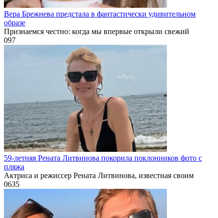
Вера Брежнева предстала в фантастически удивительном
образе
Признаемся честно: когда мы впервые открыли свежий
0
97
59-летняя Рената Литвинова покорила поклонников фото с
пляжа
Актриса и режиссер Рената Литвинова, известная своим
0
635