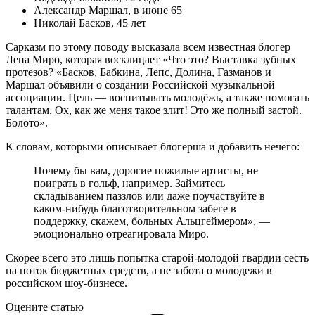
Александр Маршал, в июне 65
Николай Басков, 45 лет
Сарказм по этому поводу высказала всем известная блогер
Лена Миро, которая восклицает «Что это? Выставка зубных
протезов? «Басков, Бабкина, Лепс, Долина, Газманов и
Маршал объявили о создании Российской музыкальной
ассоциации. Цель — воспитывать молодёжь, а также помогать
талантам. Ох, как же меня такое злит! Это же полный застой.
Болото».
К словам, которыми описывает блогерша и добавить нечего:
Почему бы вам, дорогие пожилые артисты, не
поиграть в гольф, например. Займитесь
складыванием паззлов или даже поучаствуйте в
каком-нибудь благотворительном забеге в
поддержку, скажем, больных Альцгеймером», —
эмоционально отреагировала Миро.
Скорее всего это лишь попытка старой-молодой гвардии сесть
на поток бюджетных средств, а не забота о молодежи в
российском шоу-бизнесе.
Оцените статью