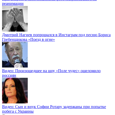
реанимации
Дмитрий Нагиев попрощался в Инстаграм под песню Бориса
Гребенщикова «Поезд в огне»
Видео: Произошедшее на шоу «Поле чудес» ошеломило
россиян
Видео: Сын и внук Софии Ротару задержаны при попытке
побега с Украины