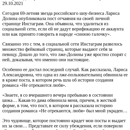
29.10.2021
Сегодня 69-летняя звезда российского шоу-бизнеса Лариса
Долина опубликовала пост отчаяния на своей личной
странице Инстаграм. Она объявила, что удалиться из
социальной сети, если ей не дадут верификацию ее аккаунта
или как принято говорить в народе «синюю галочку».
Связанно это с тем, в социальной сети Инстаграм развелось
множество фейковый страниц, которые выдают себя за
певицу. Дошло до того, что лже-Долины уже яростно спорят с
ней, доказывая, что именно они настоящие.
Особенно ее достал последний случай. Как рассказала, Лариса
Александровна, что одна из лже-пользовательниц обвинила ее
в краже поста, в котором речь шла об истории создания
романса «Не отрекаются любя».
«Знаете, я со вчерашнего вечера пребываю в состоянии
шока… Какая-то дама обвинила меня, причем, в жесткой
форме, в том, что пост, в котором я рассказала историю
создания романса «Не отрекаются, любя» был мной украден…
Это чудовище, которое постоянно крадет мои посты и выдает
их за свои… Представьте ее силу убеждения, если поверили