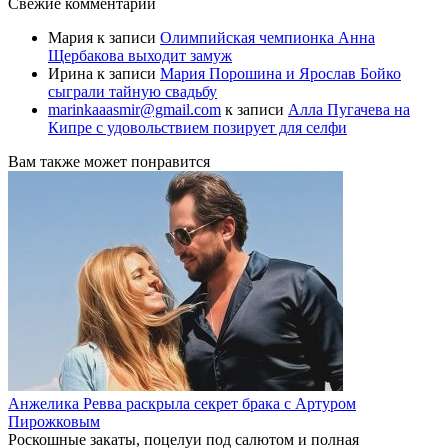
Свежие комментарии
Мария
к записи
Олимпийская чемпионка Анна
Щербакова выходит замуж
Ирина
к записи
Мария Порошина и Ярослав Бойко
сыграли тайную свадьбу
marinkaaasmir@gmail.com
к записи
Алла Пугачева на
Кипре с удовольствием позирует для селфи
Вам также может понравится
Анжелика Ревва раскрыла секрет брака с Артуром
Пирожковым
Роскошные закаты, поцелуи под салютом и полная