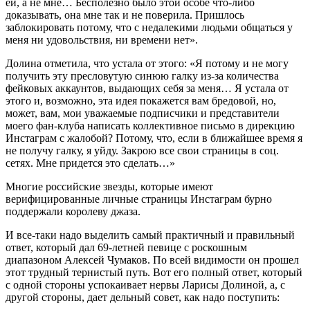
ей, а не мне… Бесполезно было этой особе что-либо
доказывать, она мне так и не поверила. Пришлось
заблокировать потому, что с недалекими людьми общаться у
меня ни удовольствия, ни времени нет».
Долина отметила, что устала от этого: «Я потому и не могу
получить эту пресловутую синюю галку из-за количества
фейковых аккаунтов, выдающих себя за меня… Я устала от
этого и, возможно, эта идея покажется вам бредовой, но,
может, вам, мои уважаемые подписчики и представители
моего фан-клуба написать коллективное письмо в дирекцию
Инстаграм с жалобой? Потому, что, если в ближайшее время я
не получу галку, я уйду. Закрою все свои страницы в соц.
сетях. Мне придется это сделать…»
Многие российские звезды, которые имеют
верифицированные личные страницы Инстаграм бурно
поддержали королеву джаза.
И все-таки надо выделить самый практичный и правильный
ответ, который дал 69-летней певице с роскошным
диапазоном Алексей Чумаков. По всей видимости он прошел
этот трудный тернистый путь. Вот его полный ответ, который
с одной стороны успокаивает нервы Ларисы Долиной, а, с
другой стороны, дает дельный совет, как надо поступить: