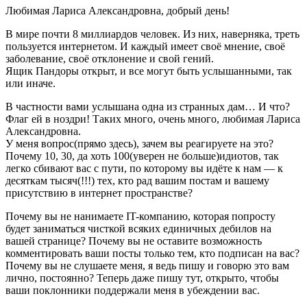
Любимая Лариса Александровна, добрый день!
В мире почти 8 миллиардов человек. Из них, наверняка, треть
пользуется интернетом. И каждый имеет своё мнение, своё
заболевание, своё отклонение и свой гений.
Ящик Пандоры открыт, и все могут быть услышанными, так
или иначе.
В частности вами услышана одна из странных дам… И что?
Флаг ей в ноздри! Таких много, очень много, любимая Лариса
Александровна.
У меня вопрос(прямо здесь), зачем вы реагируете на это?
Почему 10, 30, да хоть 100(уверен не больше)идиотов, так
легко сбивают вас с пути, по которому вы идёте к нам — к
десяткам тысяч(!!!) тех, кто рад вашим постам и вашему
присутствию в интернет пространстве?
Почему вы не нанимаете IT-компанию, которая попросту
будет заниматься чисткой всяких единичных дебилов на
вашей странице? Почему вы не оставите возможность
комментировать ваши посты только тем, кто подписан на вас?
Почему вы не слушаете меня, я ведь пишу и говорю это вам
лично, постоянно? Теперь даже пишу тут, открыто, чтобы
ваши поклонники поддержали меня в убеждении вас.