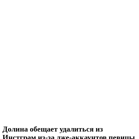
Долина обещает удалиться из
Инстграм из-за лже-аккаунтов певицы