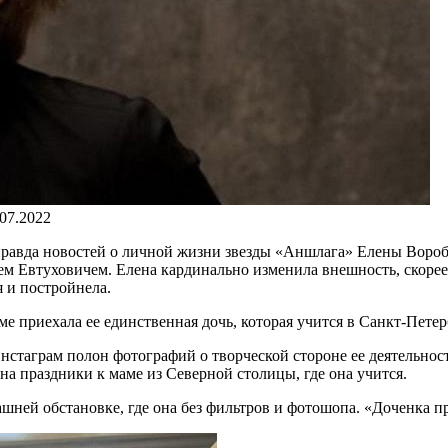
.07.2022
равда новостей о личной жизни звезды «Аншлага» Елены Воробей
ем Евтуховичем. Елена кардинально изменила внешность, скорее 
я и постройнела.
е приехала ее единственная дочь, которая учится в Санкт-Петер
Инстаграм полон фотографий о творческой стороне ее деятельнос
а праздники к маме из Северной столицы, где она учится.
шней обстановке, где она без фильтров и фотошопа. «Доченка п