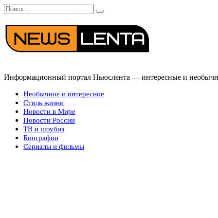
Перейти
Search
к
for:
содержанию
Информационный портал Ньюслента — интересные и необычные
Необычное и интересное
Стиль жизни
Новости в Мире
Новости России
ТВ и шоубиз
Биографии
Сериалы и фильмы