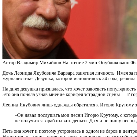
Автор
Владимир Михайлов
На чтение
2 мин
Опубликовано
06
Дочь Леонида Якубовича Варвара занятная личность. Имея за 
журналистике. Девушка, которой исполнилось 24 года, решила
На днях девушка призналась, что хочет завоевать популярност
Это она поняла узнав мнение корифея эстрадной сцены — Игоря
Леонид Якубович лишь однажды обратился к Игорю Крутому за
«Он давал послушать мои песни Игорю Крутому, с которым
не получится зарабатывать деньги. Да я и не пишу песни 
Петь она хочет и поэтому устроилась в одном из баров в центр
Напротив, на запись песен и съемку клипов она тратит собстве