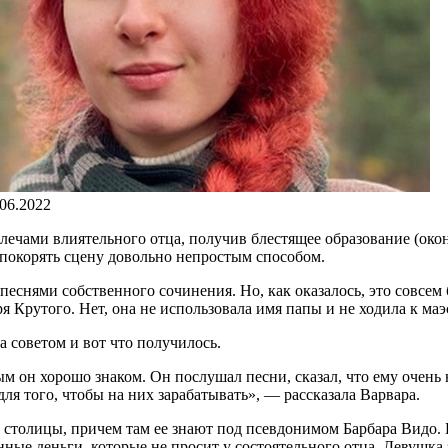
.06.2022
плечами влиятельного отца, получив блестящее образование (око
 покорять сцену довольно непростым способом.
ь песнями собственного сочинения. Но, как оказалось, это совс
 Крутого. Нет, она не использовала имя папы и не ходила к маэ
 советом и вот что получилось.
 он хорошо знаком. Он послушал песни, сказал, что ему очень н
для того, чтобы на них зарабатывать», — рассказала Варвара.
е столицы, причем там ее знают под псевдонимом Барбара Видо. В
нные деньги, которые не просит у состоятельного отца. Девушка 