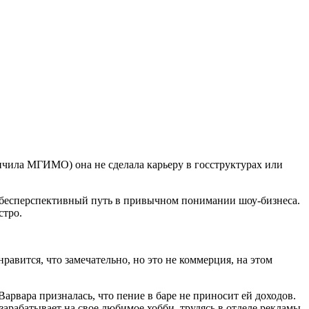
нчила МГИМО) она не сделала карьеру в госструктурах или
ем бесперспективный путь в привычном понимании шоу-бизнеса.
стро.
равится, что замечательно, но это не коммерция, на этом
арвара призналась, что пение в баре не приносит ей доходов.
зарабатывает на свое любимое хобби, трудясь в отделе рекламы.