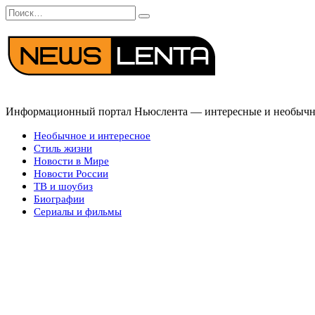
Перейти
Search
к
for:
содержанию
Информационный портал Ньюслента — интересные и необычные
Необычное и интересное
Стиль жизни
Новости в Мире
Новости России
ТВ и шоубиз
Биографии
Сериалы и фильмы