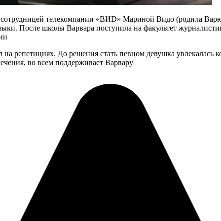
с сотрудницей телекомпании «BИD» Мариной Видо (родила Варю в
языки. После школы Варвара поступила на факультет журналисти
ии
ал на репетициях. До решения стать певцом девушка увлекалась к
лечения, во всем поддерживает Варвару