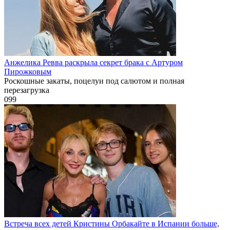
Анжелика Ревва раскрыла секрет брака с Артуром
Пирожковым
Роскошные закаты, поцелуи под салютом и полная
перезагрузка
0
99
Встреча всех детей Кристины Орбакайте в Испании больше,