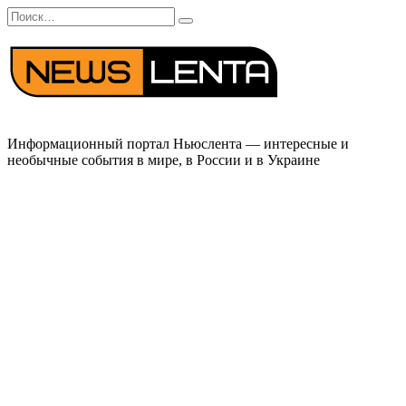
Перейти
Search
к
for:
содержанию
Информационный портал Ньюслента — интересные и
необычные события в мире, в России и в Украине