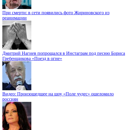
При смерти: в сети появились фото Жириновского из
реанимации
Дмитрий Нагиев попрощался в Инстаграм под песню Бориса
Гребенщикова «Поезд в огне»
Видео: Произошедшее на шоу «Поле чудес» ошеломило
россиян