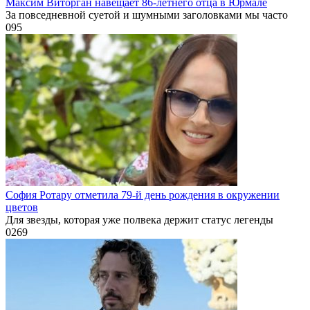
Максим Виторган навещает 86-летнего отца в Юрмале
За повседневной суетой и шумными заголовками мы часто
0
95
София Ротару отметила 79-й день рождения в окружении
цветов
Для звезды, которая уже полвека держит статус легенды
0
269