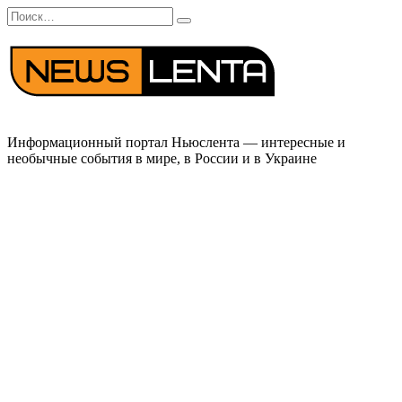
Перейти
Search
к
for:
содержанию
Информационный портал Ньюслента — интересные и
необычные события в мире, в России и в Украине