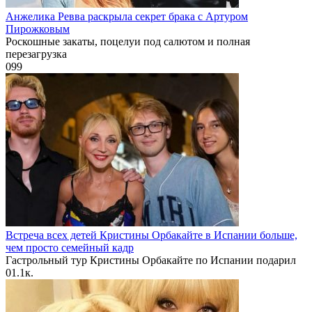
Анжелика Ревва раскрыла секрет брака с Артуром
Пирожковым
Роскошные закаты, поцелуи под салютом и полная
перезагрузка
0
99
Встреча всех детей Кристины Орбакайте в Испании больше,
чем просто семейный кадр
Гастрольный тур Кристины Орбакайте по Испании подарил
0
1.1к.