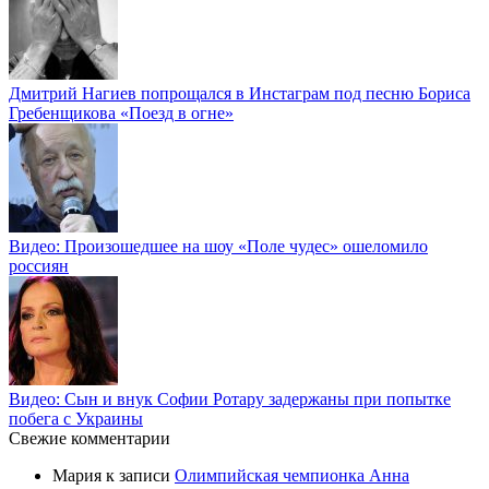
Дмитрий Нагиев попрощался в Инстаграм под песню Бориса
Гребенщикова «Поезд в огне»
Видео: Произошедшее на шоу «Поле чудес» ошеломило
россиян
Видео: Сын и внук Софии Ротару задержаны при попытке
побега с Украины
Свежие комментарии
Мария
к записи
Олимпийская чемпионка Анна