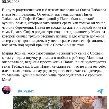
06.08.2023
В кругу родственников и близких наследника Олега Табакова
вчера был праздник. Отмечали три года дочери Павла
Табакова. С Софьей Синициной у Павла был короткий
бурный роман, который закончился сразу, как только он узнал,
что она беременна. Павел не возжелал жить ни одной минуты
семьей, хотя Софья родила три года назад принцессу Мию, от
которой сейчас трудно оторвать взгляд. Надо отдать должное
актер сразу признал дочь и у нее в графе стоит его фамилия, а
вот жить под одной крышей с Софьей он не стал.
Мария Зудина, косо смотревшая на женитьбу сына с Софьей,
когда увидела внучку растаяла в любви к ребенку. Малышка
очаровала ее, ведь она просто копия Павла, в ней чувствуются
гены Табаковых. Если Павел не скрывает, что не считает себя
идеальным отцом и ему редко удается встречаться с дочерью,
то Марина Зудина намного чаще проводит время с крошкой
Мией.