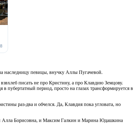
 на наследницу певицы, внучку Аллы Пугачевой.
 взвхлеб писать не про Кристину, а про Клавдию Земцову.
я в пубертатный период, просто на глазах трансформируется в
ристины раз-два и обчелся. Да, Клавдия пока угловата, но
то и Алла Борисовна, и Максим Галкин и Марина Юдашкина