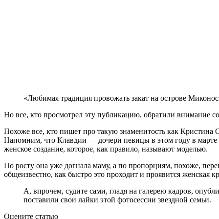
«Любимая традиция провожать закат на острове Миконос
Но все, кто просмотрел эту публикацию, обратили внимание со
Похоже все, кто пишет про такую знаменитость как Кристина Ор
Напомним, что Клавдии — дочери певицы в этом году в марте и
женское создание, которое, как правило, называют моделью.
По росту она уже догнала маму, а по пропорциям, похоже, перег
общеизвестно, как быстро это проходит и проявится женская кр
А, впрочем, судите сами, гладя на галерею кадров, опу
поставили свои лайки этой фотосессии звездной семьи.
Оцените статью