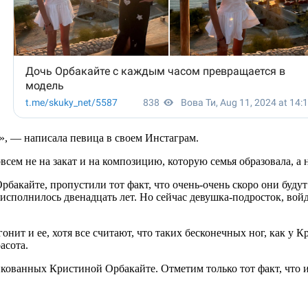
», — написала певица в своем Инстаграм.
всем не на закат и на композицию, которую семья образовала, а
бакайте, пропустили тот факт, что очень-очень скоро они будут
сполнилось двенадцать лет. Но сейчас девушка-подросток, войд
онит и ее, хотя все считают, что таких бесконечных ног, как у К
асота.
бликованных Кристиной Орбакайте. Отметим только тот факт, ч