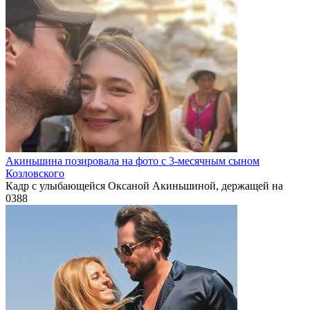
Акиньшина позировала на фото с 3-месячным сыном
Козловского
Кадр с улыбающейся Оксаной Акиньшиной, держащей на
0
388