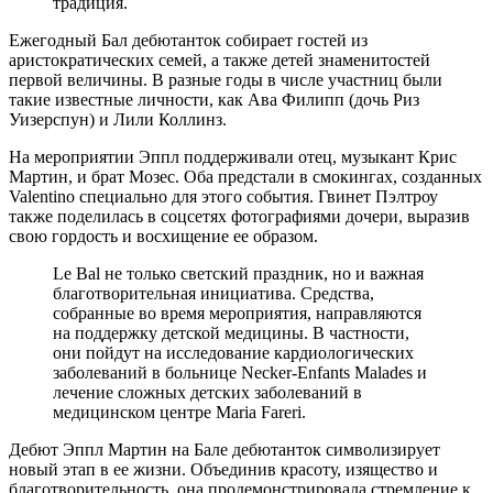
традиция.
Ежегодный Бал дебютанток собирает гостей из
аристократических семей, а также детей знаменитостей
первой величины. В разные годы в числе участниц были
такие известные личности, как Ава Филипп (дочь Риз
Уизерспун) и Лили Коллинз.
На мероприятии Эппл поддерживали отец, музыкант Крис
Мартин, и брат Мозес. Оба предстали в смокингах, созданных
Valentino специально для этого события. Гвинет Пэлтроу
также поделилась в соцсетях фотографиями дочери, выразив
свою гордость и восхищение ее образом.
Le Bal не только светский праздник, но и важная
благотворительная инициатива. Средства,
собранные во время мероприятия, направляются
на поддержку детской медицины. В частности,
они пойдут на исследование кардиологических
заболеваний в больнице Necker-Enfants Malades и
лечение сложных детских заболеваний в
медицинском центре Maria Fareri.
Дебют Эппл Мартин на Бале дебютанток символизирует
новый этап в ее жизни. Объединив красоту, изящество и
благотворительность, она продемонстрировала стремление к