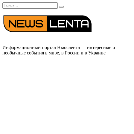
Перейти
Search
к
for:
содержанию
Информационный портал Ньюслента — интересные и
необычные события в мире, в России и в Украине