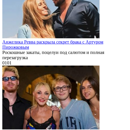
Анжелика Ревва раскрыла секрет брака с Артуром
Пирожковым
Роскошные закаты, поцелуи под салютом и полная
перезагрузка
0
101