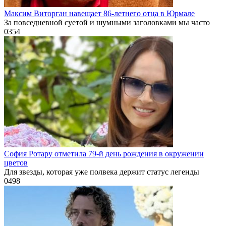
Максим Виторган навещает 86-летнего отца в Юрмале
За повседневной суетой и шумными заголовками мы часто
0
354
София Ротару отметила 79-й день рождения в окружении
цветов
Для звезды, которая уже полвека держит статус легенды
0
498