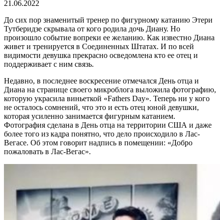
21.06.2022
До сих пор знаменитый тренер по фигурному катанию Этери
Тутберидзе скрывала от кого родила дочь Диану. Но
произошло событие вопреки ее желанию. Как известно Диана
живет и тренируется в Соединенных Штатах. И по всей
видимости девушка прекрасно осведомлена кто ее отец и
поддерживает с ним связь.
Недавно, в последнее воскресение отмечался День отца и
Диана на странице своего микроблога выложила фотографию,
которую украсила виньеткой «Fathers Day». Теперь ни у кого
не осталось сомнений, что это и есть отец юной девушки,
которая усиленно занимается фигурным катанием.
Фотография сделана в День отца на территории США и даже
более того из кадра понятно, что дело происходило в Лас-
Вегасе. Об этом говорит надпись в помещении: «Добро
пожаловать в Лас-Вегас».