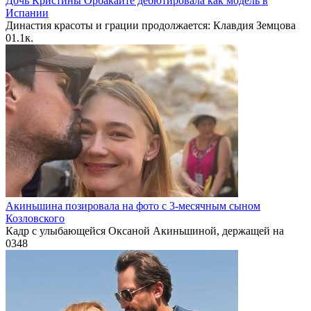
Дочь Кристины Орбакайте дебютировала как модель в
Испании
Династия красоты и грации продолжается: Клавдия Земцова
0
1.1к.
Акиньшина позировала на фото с 3-месячным сыном
Козловского
Кадр с улыбающейся Оксаной Акиньшиной, держащей на
0
348