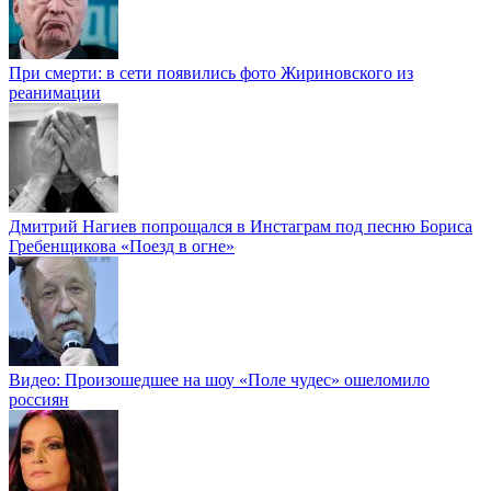
При смерти: в сети появились фото Жириновского из
реанимации
Дмитрий Нагиев попрощался в Инстаграм под песню Бориса
Гребенщикова «Поезд в огне»
Видео: Произошедшее на шоу «Поле чудес» ошеломило
россиян