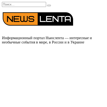
Перейти
Search
к
for:
содержанию
Информационный портал Ньюслента — интересные и
необычные события в мире, в России и в Украине