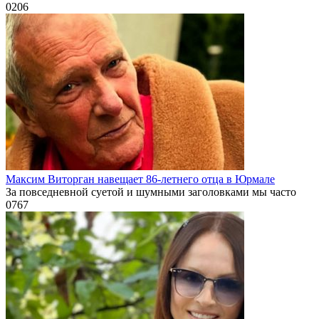
0
206
Максим Виторган навещает 86-летнего отца в Юрмале
За повседневной суетой и шумными заголовками мы часто
0
767