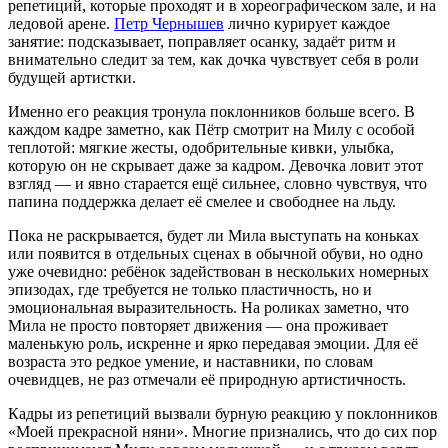
репетиций, которые проходят и в хореографическом зале, и на
ледовой арене.
Петр Чернышев
лично курирует каждое
занятие: подсказывает, поправляет осанку, задаёт ритм и
внимательно следит за тем, как дочка чувствует себя в роли
будущей артистки.
Именно его реакция тронула поклонников больше всего. В
каждом кадре заметно, как Пётр смотрит на Милу с особой
теплотой: мягкие жесты, одобрительные кивки, улыбка,
которую он не скрывает даже за кадром. Девочка ловит этот
взгляд — и явно старается ещё сильнее, словно чувствуя, что
папина поддержка делает её смелее и свободнее на льду.
Пока не раскрывается, будет ли Мила выступать на коньках
или появится в отдельных сценах в обычной обуви, но одно
уже очевидно: ребёнок задействован в нескольких номерных
эпизодах, где требуется не только пластичность, но и
эмоциональная выразительность. На роликах заметно, что
Мила не просто повторяет движения — она проживает
маленькую роль, искренне и ярко передавая эмоции. Для её
возраста это редкое умение, и наставники, по словам
очевидцев, не раз отмечали её природную артистичность.
Кадры из репетиций вызвали бурную реакцию у поклонников
«Моей прекрасной няни». Многие признались, что до сих пор