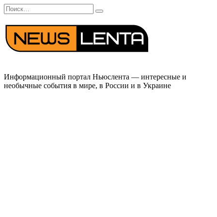
Перейти
Search
к
for:
содержанию
Информационный портал Ньюслента — интересные и
необычные события в мире, в России и в Украине