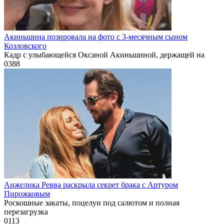
Акиньшина позировала на фото с 3-месячным сыном
Козловского
Кадр с улыбающейся Оксаной Акиньшиной, держащей на
0
388
Анжелика Ревва раскрыла секрет брака с Артуром
Пирожковым
Роскошные закаты, поцелуи под салютом и полная
перезагрузка
0
113