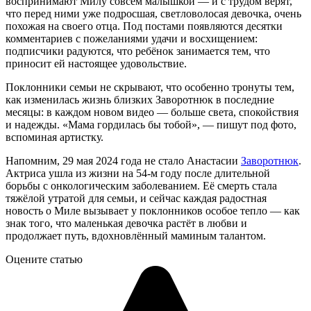
воспринимают Милу совсем малышкой — и с трудом верят,
что перед ними уже подросшая, светловолосая девочка, очень
похожая на своего отца. Под постами появляются десятки
комментариев с пожеланиями удачи и восхищением:
подписчики радуются, что ребёнок занимается тем, что
приносит ей настоящее удовольствие.
Поклонники семьи не скрывают, что особенно тронуты тем,
как изменилась жизнь близких Заворотнюк в последние
месяцы: в каждом новом видео — больше света, спокойствия
и надежды. «Мама гордилась бы тобой», — пишут под фото,
вспоминая артистку.
Напомним, 29 мая 2024 года не стало Анастасии
Заворотнюк
.
Актриса ушла из жизни на 54-м году после длительной
борьбы с онкологическим заболеванием. Её смерть стала
тяжёлой утратой для семьи, и сейчас каждая радостная
новость о Миле вызывает у поклонников особое тепло — как
знак того, что маленькая девочка растёт в любви и
продолжает путь, вдохновлённый маминым талантом.
Оцените статью