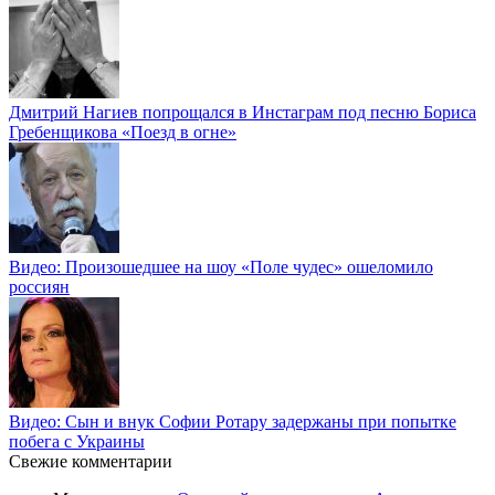
Дмитрий Нагиев попрощался в Инстаграм под песню Бориса
Гребенщикова «Поезд в огне»
Видео: Произошедшее на шоу «Поле чудес» ошеломило
россиян
Видео: Сын и внук Софии Ротару задержаны при попытке
побега с Украины
Свежие комментарии