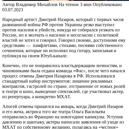
Автор
Владимир Михайлов
На чтение
3 мин
Опубликовано
03.07.2023
Народный артист Дмитрий Назаров, который с первых часов
развязанной войны РФ против Украины резко выступил
против насилия и убийств, никуда не собирался уезжать из
России, но и молчать о насилии и несогласии с политикой
властей не хотел и говорил. Говорил своими, доступними ему
средствами — памфлетами, стихами, песнями собственного
сочинения, которые он исполнял под гитару, записывая и
публикуя на своем Ютуб-канале.
Конечно, это не понравилось властьдержащим личностям, и
чиновниками была отдана команда «Фас», после чего начался
процесс отмены Дмитрия Назарова в РФ. Использовался
стандартный набор инструментов: лишение рекламных
контрактов, гастролей по стране, отстранение от новых ролей
в театре и кино, выведение спектаклей, где участвовал актер,
из репертуара, а конкретно МХАТ.
Апогей отмены пришелся на январь, когда Дмитрий Назаров
и его жена, актриса того же театра Ольга Васильева
отправились во Францию на новогодние каникулы. Уступив
давлению и шантажу, актеры написали заявления об уходе из
МХАТ по собственному желанию, полагаясь на «честное»