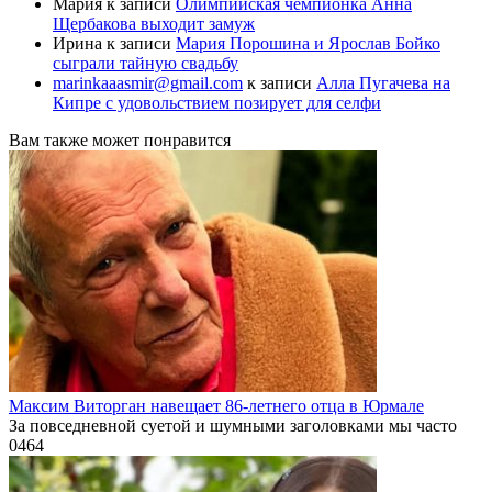
Мария
к записи
Олимпийская чемпионка Анна
Щербакова выходит замуж
Ирина
к записи
Мария Порошина и Ярослав Бойко
сыграли тайную свадьбу
marinkaaasmir@gmail.com
к записи
Алла Пугачева на
Кипре с удовольствием позирует для селфи
Вам также может понравится
Максим Виторган навещает 86-летнего отца в Юрмале
За повседневной суетой и шумными заголовками мы часто
0
464