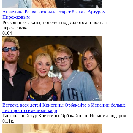
Анжелика Ревва раскрыла секрет брака с Артуром
Пирожковым
Роскошные закаты, поцелуи под салютом и полная
перезагрузка
0
104
Встреча всех детей Кристины Орбакайте в Испании больше,
чем просто семейный кадр
Гастрольный тур Кристины Орбакайте по Испании подарил
0
1.1к.