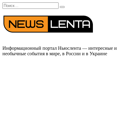
Перейти
Search
к
for:
содержанию
Информационный портал Ньюслента — интересные и
необычные события в мире, в России и в Украине