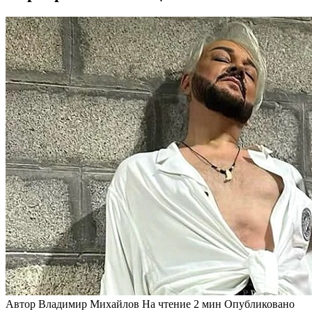
Автор
Владимир Михайлов
На чтение
2 мин
Опубликовано