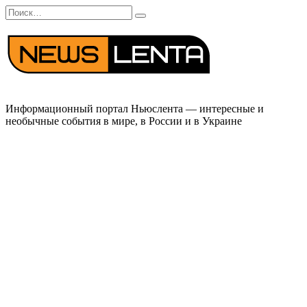
Перейти
Search
к
for:
содержанию
Информационный портал Ньюслента — интересные и
необычные события в мире, в России и в Украине