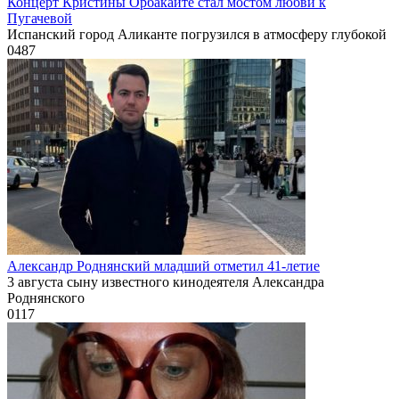
Концерт Кристины Орбакайте стал мостом любви к
Пугачевой
Испанский город Аликанте погрузился в атмосферу глубокой
0
487
Александр Роднянский младший отметил 41-летие
3 августа сыну известного кинодеятеля Александра
Роднянского
0
117