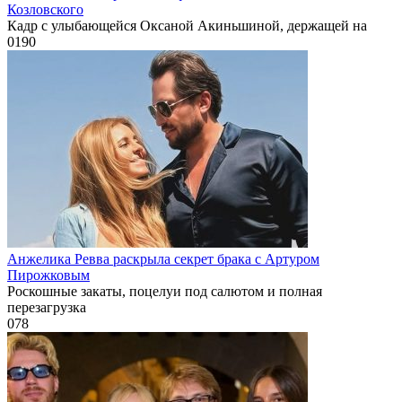
Козловского
Кадр с улыбающейся Оксаной Акиньшиной, держащей на
0
190
Анжелика Ревва раскрыла секрет брака с Артуром
Пирожковым
Роскошные закаты, поцелуи под салютом и полная
перезагрузка
0
78