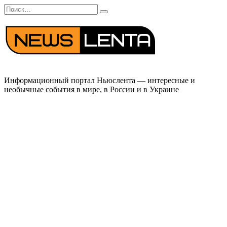
Перейти
Search
к
for:
содержанию
Информационный портал Ньюслента — интересные и
необычные события в мире, в России и в Украине