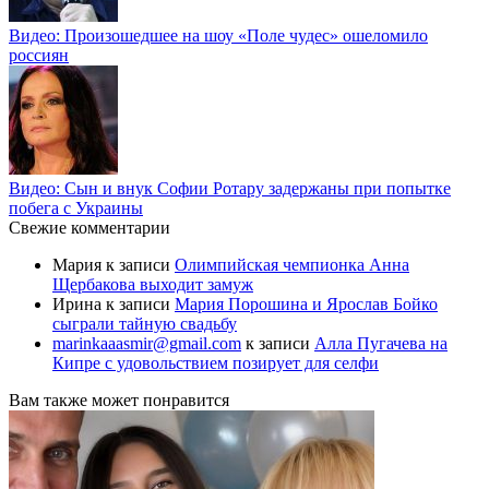
Видео: Произошедшее на шоу «Поле чудес» ошеломило
россиян
Видео: Сын и внук Софии Ротару задержаны при попытке
побега с Украины
Свежие комментарии
Мария
к записи
Олимпийская чемпионка Анна
Щербакова выходит замуж
Ирина
к записи
Мария Порошина и Ярослав Бойко
сыграли тайную свадьбу
marinkaaasmir@gmail.com
к записи
Алла Пугачева на
Кипре с удовольствием позирует для селфи
Вам также может понравится