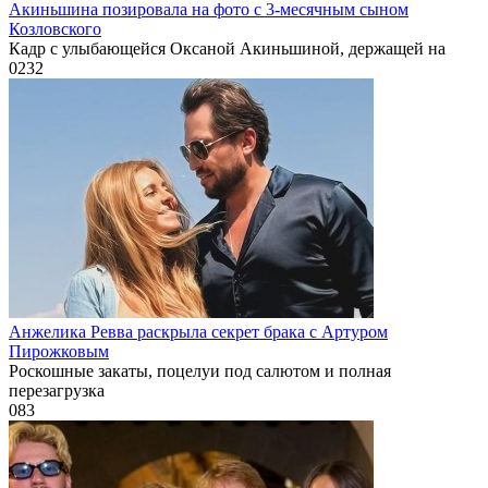
Акиньшина позировала на фото с 3-месячным сыном
Козловского
Кадр с улыбающейся Оксаной Акиньшиной, держащей на
0
232
Анжелика Ревва раскрыла секрет брака с Артуром
Пирожковым
Роскошные закаты, поцелуи под салютом и полная
перезагрузка
0
83