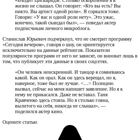
«Входит Цискаридзе. Столько оскорблений я в
жизни не слышал. Он говорит: «Кто вы есть? Вы
никто. Вы артист одной роли». Я сорвался тоже.
Говорю: «У вас и одной роли нету». Это ужас,
конечно, такой скандал был», — поведал актер
подписчикам личного микроблога.
Станислав Юрьевич подчеркнул, что не смотрит программу
«Сегодня вечером», говоря о шоу, он ориентируется
исключительно на данные рейтингов. Показатели
популярности программ от него не зависят, он виноват лишь в
том, что публикует эти данные в своих соцсетях.
«Он человек неискренний. И танцор я сомневаюсь
какой. Как он орал. Как он здесь верещал, но я,
наверное, тоже был не лучше. <…> Полицию
вызвал, сейчас на меня напишет заявление. Но я к
нему не прикасался. Даже не вставал. Таня
Кравченко здесь стояла. Но я столько говна,
вылитого на себя, никогда не слышал», —
поделился актер кино.
Оцените статью