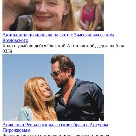
Акиньшина позировала на фото с 3-месячным сыном
Козловского
Кадр с улыбающейся Оксаной Акиньшиной, держащей на
0
339
Анжелика Ревва раскрыла секрет брака с Артуром
Пирожковым
Роскошные закаты, поцелуи под салютом и полная