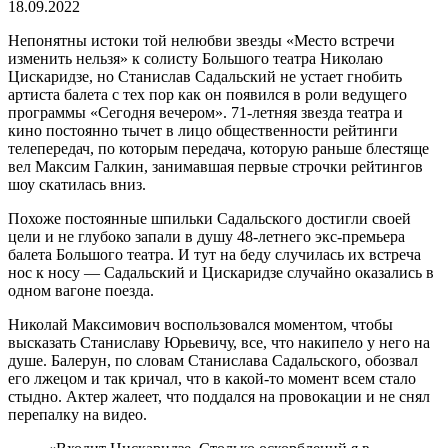
18.09.2022
Непонятны истоки той нелюбви звезды «Место встречи
изменить нельзя» к солисту Большого театра Николаю
Цискаридзе, но Станислав Садальский не устает гнобить
артиста балета с тех пор как он появился в роли ведущего
программы «Сегодня вечером». 71-летняя звезда театра и
кино постоянно тычет в лицо общественности рейтинги
телепередач, по которым передача, которую раньше блестяще
вел Максим Галкин, занимавшая первые строчки рейтингов
шоу скатилась вниз.
Похоже постоянные шпильки Садальского достигли своей
цели и не глубоко запали в душу 48-летнего экс-премьера
балета Большого театра. И тут на беду случилась их встреча
нос к носу — Садальский и Цискаридзе случайно оказались в
одном вагоне поезда.
Николай Максимович воспользовался моментом, чтобы
высказать Станиславу Юрьевичу, все, что накипело у него на
душе. Балерун, по словам Станислава Садальского, обозвал
его лжецом и так кричал, что в какой-то момент всем стало
стыдно. Актер жалеет, что поддался на провокации и не снял
перепалку на видео.