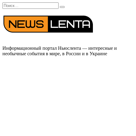
Перейти
Search
к
for:
содержанию
Информационный портал Ньюслента — интересные и
необычные события в мире, в России и в Украине