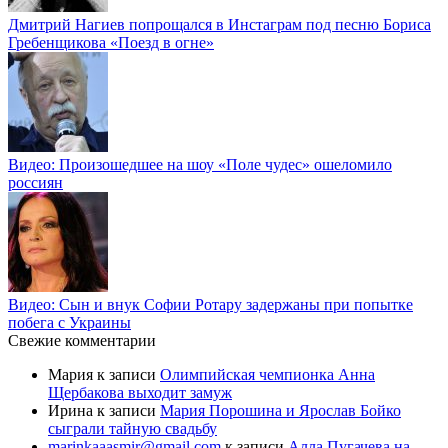
Дмитрий Нагиев попрощался в Инстаграм под песню Бориса
Гребенщикова «Поезд в огне»
Видео: Произошедшее на шоу «Поле чудес» ошеломило
россиян
Видео: Сын и внук Софии Ротару задержаны при попытке
побега с Украины
Свежие комментарии
Мария
к записи
Олимпийская чемпионка Анна
Щербакова выходит замуж
Ирина
к записи
Мария Порошина и Ярослав Бойко
сыграли тайную свадьбу
marinkaaasmir@gmail.com
к записи
Алла Пугачева на