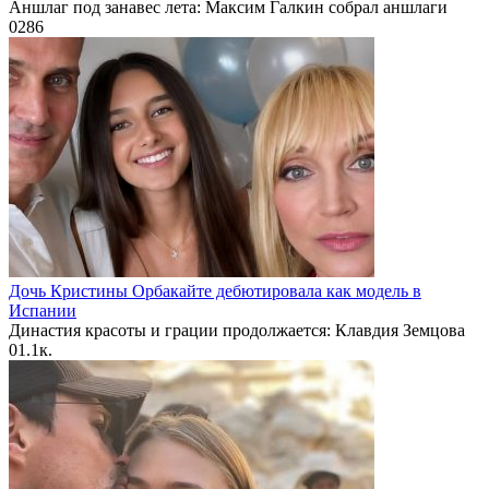
Аншлаг под занавес лета: Максим Галкин собрал аншлаги
0
286
Дочь Кристины Орбакайте дебютировала как модель в
Испании
Династия красоты и грации продолжается: Клавдия Земцова
0
1.1к.