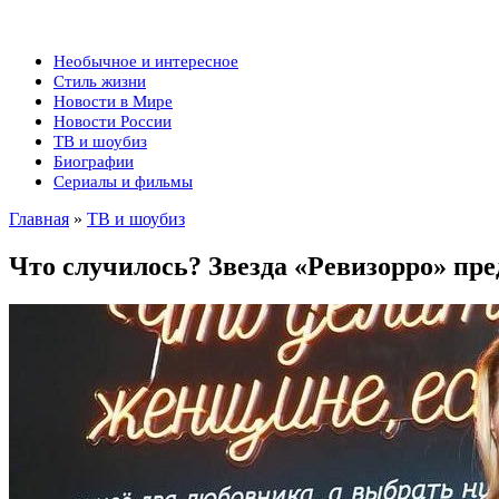
Необычное и интересное
Стиль жизни
Новости в Мире
Новости России
ТВ и шоубиз
Биографии
Сериалы и фильмы
Главная
»
ТВ и шоубиз
Что случилось? Звезда «Ревизорро» пре