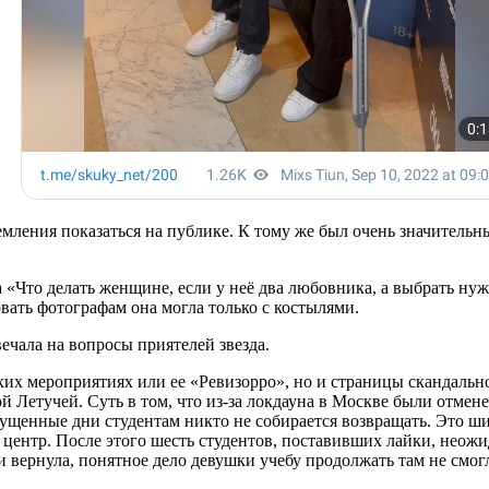
емления показаться на публике. К тому же был очень значительн
 «Что делать женщине, если у неё два любовника, а выбрать нуж
вать фотографам она могла только с костылями.
ечала на вопросы приятелей звезда.
ких мероприятиях или ее «Ревизорро», но и страницы скандально
 Летучей. Суть в том, что из-за локдауна в Москве были отмене
пущенные дни студентам никто не собирается возвращать. Это ши
нтр. После этого шесть студентов, поставивших лайки, неожид
и вернула, понятное дело девушки учебу продолжать там не смо