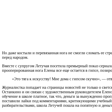
Но даже костыли и перевязанная нога не смогли сломать ее стр
перед народом.
Вместе с супругом Летучая посетила премьерный показ сериала
прооперированная нога Елены все еще остается в гипсе, позиро
«Это тяга к искусству! Мне дома с гипсом скучно», — отв
Журналистка попадает на страницы новостей не только о светс
Останкино и он связан с художественным руководителем Еленой
обучение в школе платное, так что, деньги за вынужденно про
поставили лайки под комментариями, критикующими учебный це
разбирательствами, школа Летучей пошла на попятную и деньг