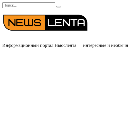
Перейти
Search
к
for:
содержанию
Информационный портал Ньюслента — интересные и необычные