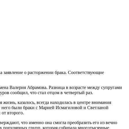
ла заявление о расторжении брака. Соответствующие
смена Валерия Абрамова. Разница в возрасте между супругами
нуров сообщил, что стал отцом в четвертый раз.
жизнь, казалось, всегда находилась в центре внимания
 у него были браки с Марией Исмагиловой и Светланой
 от второго.
ерждают, что именно она смогла преобразить его из вечно
ых популярных групп, которая собирала многотысячные