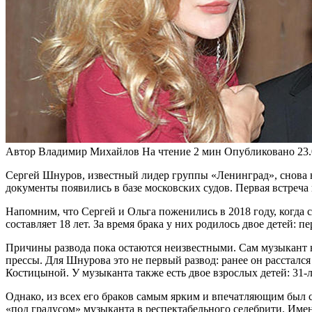
Автор
Владимир Михайлов
На чтение
2 мин
Опубликовано
23
Сергей Шнуров, известный лидер группы «Ленинград», снова на
документы появились в базе московских судов. Первая встреча 
Напомним, что Сергей и Ольга поженились в 2018 году, когда с
составляет 18 лет. За время брака у них родилось двое детей: 
Причины развода пока остаются неизвестными. Сам музыкант ни
прессы. Для Шнурова это не первый развод: ранее он рассталс
Костицыной. У музыканта также есть двое взрослых детей: 31-
Однако, из всех его браков самым ярким и впечатляющим был с
«под градусом» музыканта в респектабельного селебрити. Имен