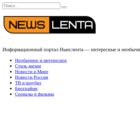
Перейти
Search
к
for:
содержанию
Информационный портал Ньюслента — интересные и необычные
Необычное и интересное
Стиль жизни
Новости в Мире
Новости России
ТВ и шоубиз
Биографии
Сериалы и фильмы