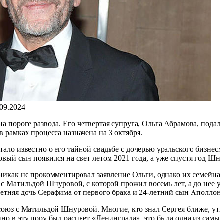
.09.2024
 пороге развода. Его четвертая супруга, Ольга Абрамова, пода
в рамках процесса назначена на 3 октября.
тало известно о его тайной свадьбе с дочерью уральского бизне
первый сын появился на свет летом 2021 года, а уже спустя год Ш
как не прокомментировал заявление Ольги, однако их семейная 
я с Матильдой Шнуровой, с которой прожил восемь лет, а до нее
летняя дочь Серафима от первого брака и 24-летний сын Аполлон
оюз с Матильдой Шнуровой. Многие, кто знал Сергея ближе, утв
но в эту пору был расцвет «Ленинграда», это была одна из сам