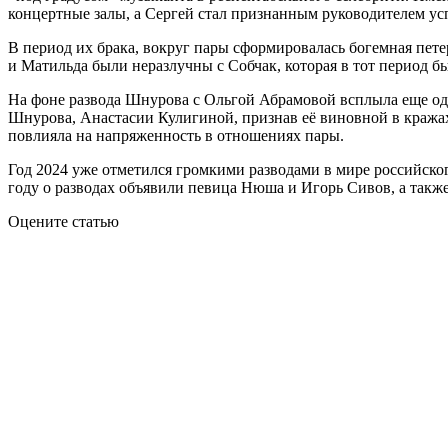
концертные залы, а Сергей стал признанным руководителем у
В период их брака, вокруг пары сформировалась богемная пете
и Матильда были неразлучны с Собчак, которая в тот период б
На фоне развода Шнурова с Ольгой Абрамовой всплыла еще од
Шнурова, Анастасии Кулигиной, признав её виновной в кражах
повлияла на напряженность в отношениях пары.
Год 2024 уже отметился громкими разводами в мире российско
году о разводах объявили певица Нюша и Игорь Сивов, а такж
Оцените статью