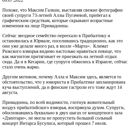
09.07.2022
Похоже, что Максим Галкин, выставляя свежие фотографии
своей супруги 73-летней Аллы Пугачевой, прибегал к
графическим средствам, которые скрывают возрастные
изменения на лице Примадонны.
Сейчас звездное семейство переехало в Прибалтику и
остановилась в Юрмале, поселившись традиционно, как это
они уже делали много раз, в вилле «Марта». Климат
Рижского взморья видимо настолько нравиться певице, что
как магнитом притягивает ее приезжать на летний отдых
сюда. Да и в Кесарии, где супруги обжились в Израиле, сейчас
стало очень жарко.
Другим мотивом, почему Алла и Максим здесь, является то
обстоятельство, что у юмориста в Прибалтике запланирована
куча выступлений, да и финские гастроли его тоже ждут 14
августа.
Примадонна, по всей видимости, глотнув живительный
воздух прибалтийского взморья, воспрянула духом. Супруги,
обосновавшись буквально в двух шагах от концертного зала
«Дзинтари», не могла не пропустить большой сольный
концерт Интарса Бусулиса, который прошел 7 июля.