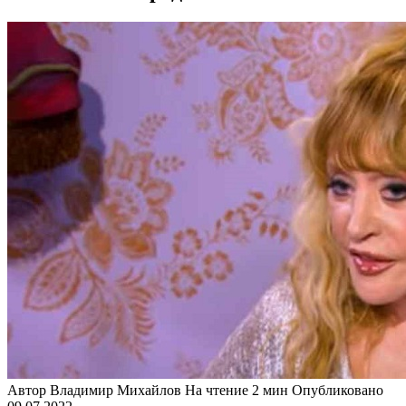
Автор
Владимир Михайлов
На чтение
2 мин
Опубликовано