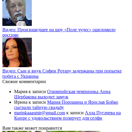
Видео: Произошедшее на шоу «Поле чудес» ошеломило
россиян
Видео: Сын и внук Софии Ротару задержаны при попытке
побега с Украины
Свежие комментарии
Мария
к записи
Олимпийская чемпионка Анна
Щербакова выходит замуж
Ирина
к записи
Мария Порошина и Ярослав Бойко
сыграли тайную свадьбу
marinkaaasmir@gmail.com
к записи
Алла Пугачева на
Кипре с удовольствием позирует для селфи
Вам также может понравится