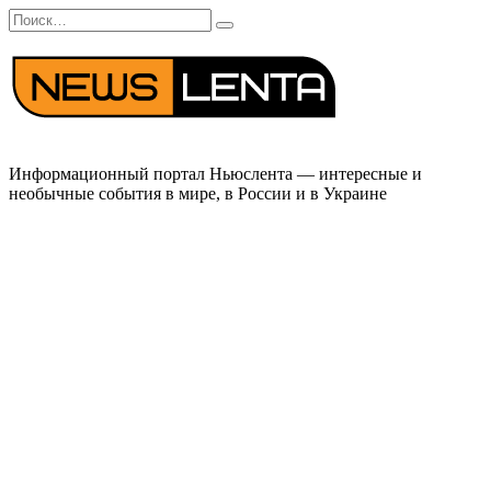
Перейти
Search
к
for:
содержанию
Информационный портал Ньюслента — интересные и
необычные события в мире, в России и в Украине