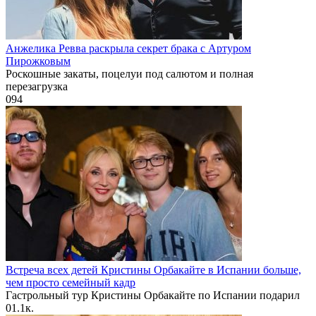
Анжелика Ревва раскрыла секрет брака с Артуром
Пирожковым
Роскошные закаты, поцелуи под салютом и полная
перезагрузка
0
94
Встреча всех детей Кристины Орбакайте в Испании больше,
чем просто семейный кадр
Гастрольный тур Кристины Орбакайте по Испании подарил
0
1.1к.