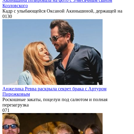
Акиньшина позировала на фото с 3-месячным сыном
Козловского
Кадр с улыбающейся Оксаной Акиньшиной, держащей на
0
130
Анжелика Ревва раскрыла секрет брака с Артуром
Пирожковым
Роскошные закаты, поцелуи под салютом и полная
перезагрузка
0
71