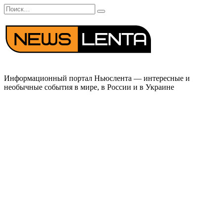
Перейти
Search
к
for:
содержанию
Информационный портал Ньюслента — интересные и
необычные события в мире, в России и в Украине