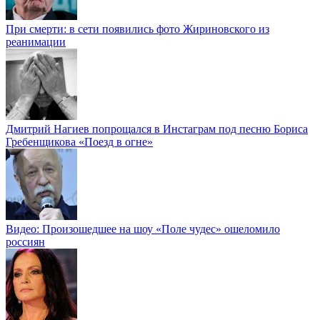
При смерти: в сети появились фото Жириновского из
реанимации
Дмитрий Нагиев попрощался в Инстаграм под песню Бориса
Гребенщикова «Поезд в огне»
Видео: Произошедшее на шоу «Поле чудес» ошеломило
россиян