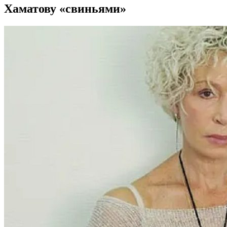
Хаматову «свиньями»