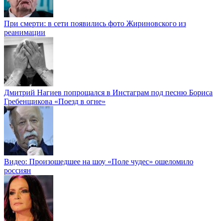
При смерти: в сети появились фото Жириновского из
реанимации
Дмитрий Нагиев попрощался в Инстаграм под песню Бориса
Гребенщикова «Поезд в огне»
Видео: Произошедшее на шоу «Поле чудес» ошеломило
россиян