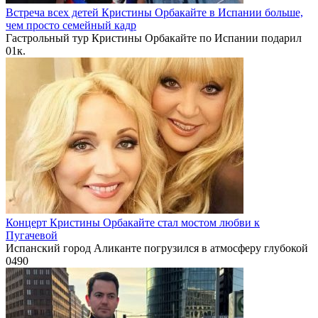
Встреча всех детей Кристины Орбакайте в Испании больше,
чем просто семейный кадр
Гастрольный тур Кристины Орбакайте по Испании подарил
0
1к.
Концерт Кристины Орбакайте стал мостом любви к
Пугачевой
Испанский город Аликанте погрузился в атмосферу глубокой
0
490