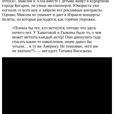
отпуск». Максим и Алла вместе с детьми живут в курортном
городе Кесарии, на улице миллионеров. Юмориста уже
погнали со всех шоу и забрали все рекламные контракты.
Однако, Максим не унывает и дает в Израиле концерты
билеты, на которые расходятся, как горячие пирожки.
«Поняла бы тех, кто метнулся, потому что здесь
ничего нет. У Хаматовой и Галкина было то, о чем
может мечтать каждый актер! Они двинулись туда
спасать какие-то накопления, иначе давно бы
уехали… в ту же Америку. Не понимаю, чего им
не хватало?!» — негодует Татьяна Васильева.