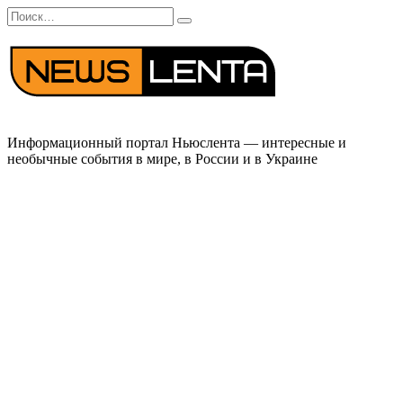
Перейти
Search
к
for:
содержанию
Информационный портал Ньюслента — интересные и
необычные события в мире, в России и в Украине