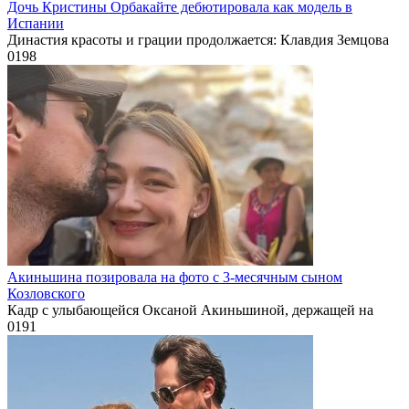
Дочь Кристины Орбакайте дебютировала как модель в
Испании
Династия красоты и грации продолжается: Клавдия Земцова
0
198
Акиньшина позировала на фото с 3-месячным сыном
Козловского
Кадр с улыбающейся Оксаной Акиньшиной, держащей на
0
191