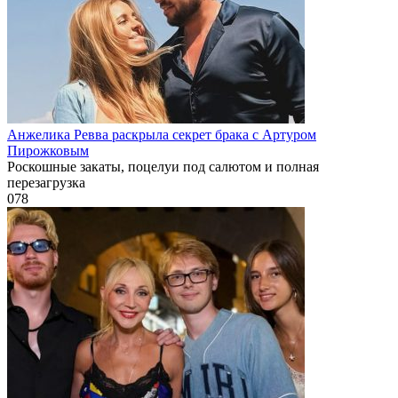
Анжелика Ревва раскрыла секрет брака с Артуром
Пирожковым
Роскошные закаты, поцелуи под салютом и полная
перезагрузка
0
78