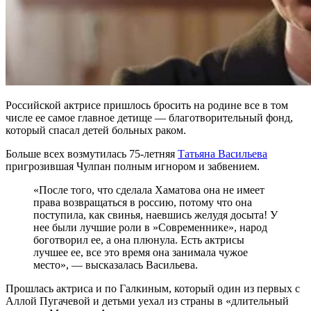
Российской актрисе пришлось бросить на родине все в том
числе ее самое главное детище — благотворительный фонд,
который спасал детей больных раком.
Больше всех возмутилась 75-летняя
Татьяна Васильева
пригрозившая Чулпан полным игнором и забвением.
«После того, что сделала Хаматова она не имеет
права возвращаться в россию, потому что она
поступила, как свинья, наевшись желудя досыта! У
нее были лучшие роли в »Современнике», народ
боготворил ее, а она плюнула. Есть актрисы
лучшее ее, все это время она занимала чужое
место», — высказалась Васильева.
Прошлась актриса и по Галкиным, который один из первых с
Аллой Пугачевой и детьми уехал из страны в «длительный