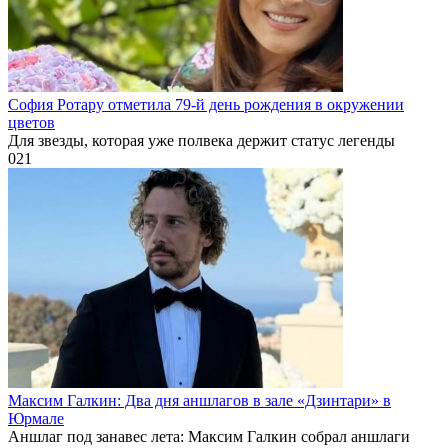
София Ротару отметила 79-й день рождения в окружении
цветов
Для звезды, которая уже полвека держит статус легенды
0
21
Максим Галкин: Два дня аншлагов в зале «Дзинтари» в
Юрмале
Аншлаг под занавес лета: Максим Галкин собрал аншлаги