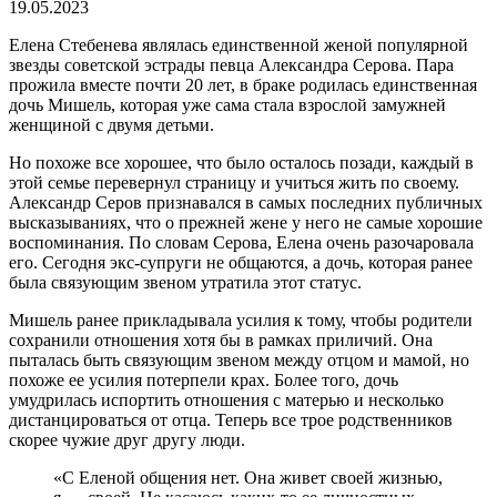
19.05.2023
Елена Стебенева являлась единственной женой популярной
звезды советской эстрады певца Александра Серова. Пара
прожила вместе почти 20 лет, в браке родилась единственная
дочь Мишель, которая уже сама стала взрослой замужней
женщиной с двумя детьми.
Но похоже все хорошее, что было осталось позади, каждый в
этой семье перевернул страницу и учиться жить по своему.
Александр Серов признавался в самых последних публичных
высказываниях, что о прежней жене у него не самые хорошие
воспоминания. По словам Серова, Елена очень разочаровала
его. Сегодня экс-супруги не общаются, а дочь, которая ранее
была связующим звеном утратила этот статус.
Мишель ранее прикладывала усилия к тому, чтобы родители
сохранили отношения хотя бы в рамках приличий. Она
пыталась быть связующим звеном между отцом и мамой, но
похоже ее усилия потерпели крах. Более того, дочь
умудрилась испортить отношения с матерью и несколько
дистанцироваться от отца. Теперь все трое родственников
скорее чужие друг другу люди.
«С Еленой общения нет. Она живет своей жизнью,