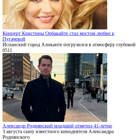
Концерт Кристины Орбакайте стал мостом любви к
Пугачевой
Испанский город Аликанте погрузился в атмосферу глубокой
0
511
Александр Роднянский младший отметил 41-летие
3 августа сыну известного кинодеятеля Александра
Роднянского