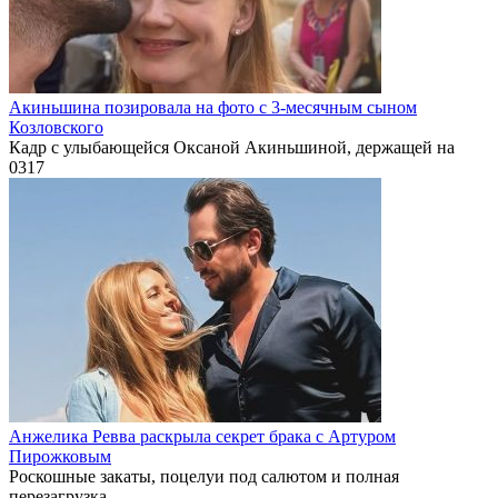
Акиньшина позировала на фото с 3-месячным сыном
Козловского
Кадр с улыбающейся Оксаной Акиньшиной, держащей на
0
317
Анжелика Ревва раскрыла секрет брака с Артуром
Пирожковым
Роскошные закаты, поцелуи под салютом и полная
перезагрузка