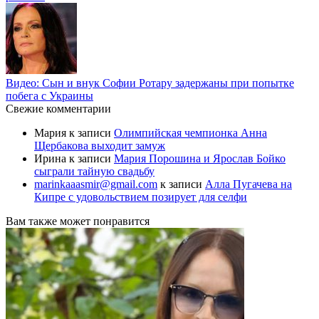
Видео: Сын и внук Софии Ротару задержаны при попытке
побега с Украины
Свежие комментарии
Мария
к записи
Олимпийская чемпионка Анна
Щербакова выходит замуж
Ирина
к записи
Мария Порошина и Ярослав Бойко
сыграли тайную свадьбу
marinkaaasmir@gmail.com
к записи
Алла Пугачева на
Кипре с удовольствием позирует для селфи
Вам также может понравится