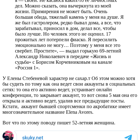
я — своей. Не касаюсь каких-то ее личностных
дел. Можно сказать, она вычеркнута из моей
жизни. Примирения не может быть. Очень
большая обида, тяжелый камень у меня на душе. Я
же был гастролером, редко бывал дома, а все, что
зарабатывал, приносил в дом, делал все, чтобы
было лучше. Но человек этого не оценил. 17
прожитых лет потерпели фиаско. Я пересилить
эмоционально не могу… Поэтому у меня все это
свербит. Простите», — выдал горькую 69-летний
Александр Николаевич в передаче «Жизнь и
судьба» с Борисом Корчевниковым на канале
«Россия 1».
У Елены Стебеневой характер не сахар.т Об этом можно хотя
бы судить по тому как она ведет свои аккаунты в социальных
сетях: то она его активно ведет, устраивает онлайн
конференции, то закрывает аккаунт, то вот снова 5 мая она его
открыла и активно ведет, удалив все предыдущие посты.
Кстати, аккаунт бывшей спортсменки по акробатике имеет
многозначительное название Elena Avores.
Вот что по этому поводу пишет 52-летняя женщина.