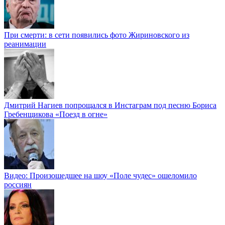
При смерти: в сети появились фото Жириновского из
реанимации
Дмитрий Нагиев попрощался в Инстаграм под песню Бориса
Гребенщикова «Поезд в огне»
Видео: Произошедшее на шоу «Поле чудес» ошеломило
россиян