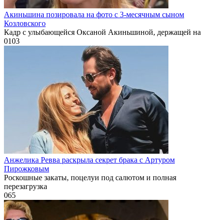
Акиньшина позировала на фото с 3-месячным сыном
Козловского
Кадр с улыбающейся Оксаной Акиньшиной, держащей на
0
103
Анжелика Ревва раскрыла секрет брака с Артуром
Пирожковым
Роскошные закаты, поцелуи под салютом и полная
перезагрузка
0
65