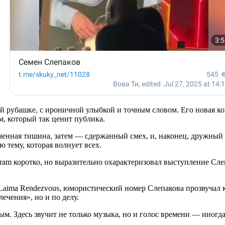
вой рубашке, с ироничной улыбкой и точным словом. Его новая ко
м, который так ценит публика.
ченная тишина, затем — сдержанный смех, и, наконец, дружный х
ю тему, которая волнует всех.
ram коротко, но выразительно охарактеризовал выступление Слеп
aima Rendezvous, юмористический номер Слепакова прозвучал ка
ечения», но и по делу.
. Здесь звучит не только музыка, но и голос времени — иногда