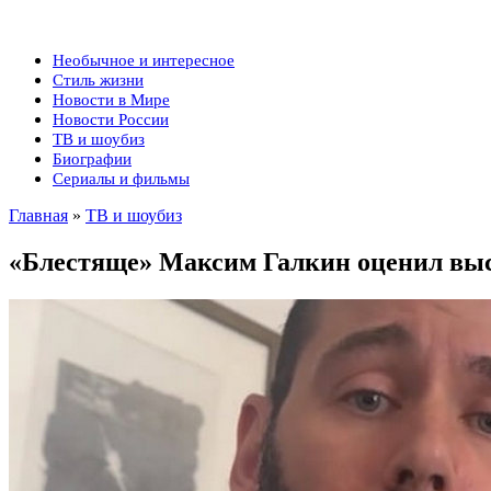
Необычное и интересное
Стиль жизни
Новости в Мире
Новости России
ТВ и шоубиз
Биографии
Сериалы и фильмы
Главная
»
ТВ и шоубиз
«Блестяще» Максим Галкин оценил вы