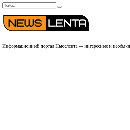
Перейти
Search
к
for:
содержанию
Информационный портал Ньюслента — интересные и необычные