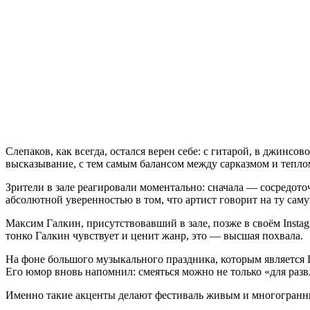
Слепаков, как всегда, остался верен себе: с гитарой, в джинсо
высказывание, с тем самым балансом между сарказмом и тепло
Зрители в зале реагировали моментально: сначала — сосредото
абсолютной уверенностью в том, что артист говорит на ту саму
Максим Галкин, присутствовавший в зале, позже в своём Instag
тонко Галкин чувствует и ценит жанр, это — высшая похвала.
На фоне большого музыкального праздника, которым является L
Его юмор вновь напомнил: смеяться можно не только «для развл
Именно такие акценты делают фестиваль живым и многогранным