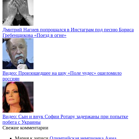
Дмитрий Нагиев попрощался в Инстаграм под песню Бориса
Гребенщикова «Поезд в огне»
Видео: Произошедшее на шоу «Поле чудес» ошеломило
россиян
Видео: Сын и внук Софии Ротару задержаны при попытке
побега с Украины
Свежие комментарии
Мария
к записи
Олимпийская чемпионка Анна