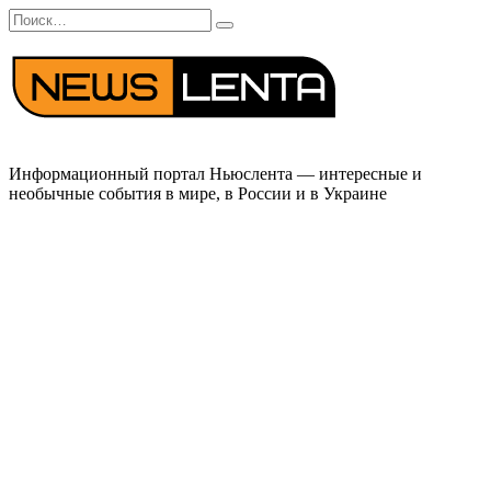
Перейти
Search
к
for:
содержанию
Информационный портал Ньюслента — интересные и
необычные события в мире, в России и в Украине