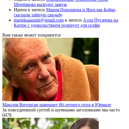
Щербакова выходит замуж
Ирина
к записи
Мария Порошина и Ярослав Бойко
сыграли тайную свадьбу
marinkaaasmir@gmail.com
к записи
Алла Пугачева на
Кипре с удовольствием позирует для селфи
Вам также может понравится
Максим Виторган навещает 86-летнего отца в Юрмале
За повседневной суетой и шумными заголовками мы часто
0
478