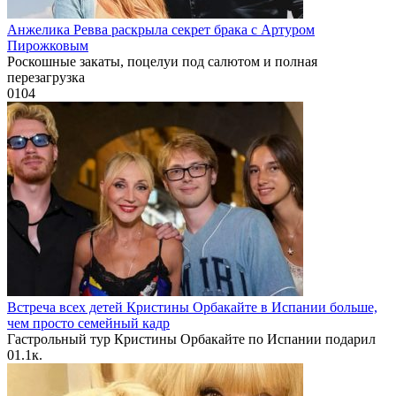
Анжелика Ревва раскрыла секрет брака с Артуром
Пирожковым
Роскошные закаты, поцелуи под салютом и полная
перезагрузка
0
104
Встреча всех детей Кристины Орбакайте в Испании больше,
чем просто семейный кадр
Гастрольный тур Кристины Орбакайте по Испании подарил
0
1.1к.