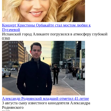
Концерт Кристины Орбакайте стал мостом любви к
Пугачевой
Испанский город Аликанте погрузился в атмосферу глубокой
0
360
Александр Роднянский младший отметил 41-летие
3 августа сыну известного кинодеятеля Александра
Роднянского