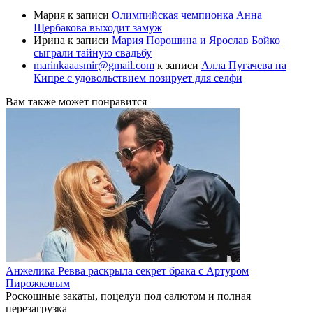
Мария
к записи
Олимпийская чемпионка Анна
Щербакова выходит замуж
Ирина
к записи
Мария Порошина и Ярослав Бойко
сыграли тайную свадьбу
marinkaaasmir@gmail.com
к записи
Алла Пугачева на
Кипре с удовольствием позирует для селфи
Вам также может понравится
Анжелика Ревва раскрыла секрет брака с Артуром
Пирожковым
Роскошные закаты, поцелуи под салютом и полная
перезагрузка