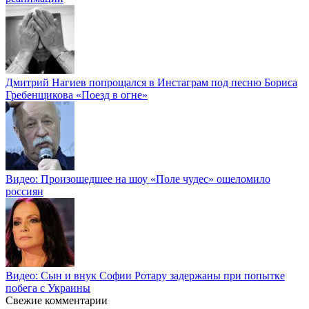
Дмитрий Нагиев попрощался в Инстаграм под песню Бориса
Гребенщикова «Поезд в огне»
Видео: Произошедшее на шоу «Поле чудес» ошеломило
россиян
Видео: Сын и внук Софии Ротару задержаны при попытке
побега с Украины
Свежие комментарии