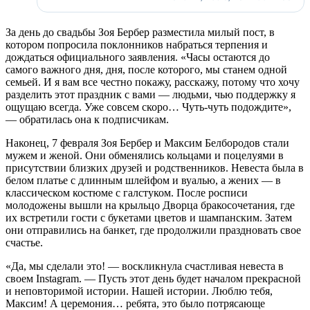
За день до свадьбы Зоя Бербер разместила милый пост, в
котором попросила поклонников набраться терпения и
дождаться официального заявления. «Часы остаются до
самого важного дня, дня, после которого, мы станем одной
семьей. И я вам все честно покажу, расскажу, потому что хочу
разделить этот праздник с вами — людьми, чью поддержку я
ощущаю всегда. Уже совсем скоро… Чуть-чуть подождите»,
— обратилась она к подписчикам.
Наконец, 7 февраля Зоя Бербер и Максим Белбородов стали
мужем и женой. Они обменялись кольцами и поцелуями в
присутствии близких друзей и родственников. Невеста была в
белом платье с длинным шлейфом и вуалью, а жених — в
классическом костюме с галстуком. После росписи
молодожены вышли на крыльцо Дворца бракосочетания, где
их встретили гости с букетами цветов и шампанским. Затем
они отправились на банкет, где продолжили праздновать свое
счастье.
«Да, мы сделали это! — воскликнула счастливая невеста в
своем Instagram. — Пусть этот день будет началом прекрасной
и неповторимой истории. Нашей истории. Люблю тебя,
Максим! А церемония… ребята, это было потрясающе