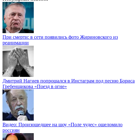
При смерти: в сети появились фото Жириновского из
реанимации
Дмитрий Нагиев попрощался в Инстаграм под песню Бориса
Гребенщикова «Поезд в огне»
Видео: Произошедшее на шоу «Поле чудес» ошеломило
россиян