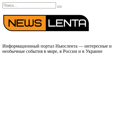
Перейти
Search
к
for:
содержанию
Информационный портал Ньюслента — интересные и
необычные события в мире, в России и в Украине