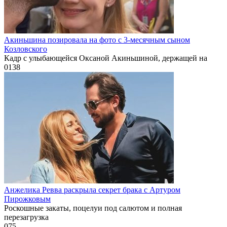
Акиньшина позировала на фото с 3-месячным сыном
Козловского
Кадр с улыбающейся Оксаной Акиньшиной, держащей на
0
138
Анжелика Ревва раскрыла секрет брака с Артуром
Пирожковым
Роскошные закаты, поцелуи под салютом и полная
перезагрузка
0
75