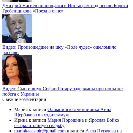
Дмитрий Нагиев попрощался в Инстаграм под песню Бориса
Гребенщикова «Поезд в огне»
Видео: Произошедшее на шоу «Поле чудес» ошеломило
россиян
Видео: Сын и внук Софии Ротару задержаны при попытке
побега с Украины
Свежие комментарии
Мария
к записи
Олимпийская чемпионка Анна
Щербакова выходит замуж
Ирина
к записи
Мария Порошина и Ярослав Бойко
сыграли тайную свадьбу
marinkaaasmir@gmail.com
к записи
Алла Пугачева на