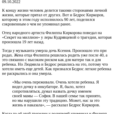
09.10.2022
К концу жизни человек делится такими сторонавми личной
жизни, которые прятал от других. Вот и Бедрос Киркоров,
которому в этом году исполнилось 90 лет, поделился
сокровенным о чем не упоминал ранее.
Отец народного артиста Филиппа Киркорова поведал на
«Секрет на миллион» у леры Кудрявцевой о трагедии, которая
произошла 19 лет назад.
Тогда у музыканта умерла дочь Ксения. Произошло это при
родах. Жена отца Филиппа решилась родить уже после 40, а
это связанно с высоким риском как для матери так и для
ребенка. Но Людмила и Бедрос решились на это, потому что
хотели иметь еще детей. Как признался Бедрос легкие ребенка
не раскрылись и она умерла.
«Мы очень переживали. Очень хотели ребенка. Я
видел дочку в инкубаторе. Я, было, хотел
сопротивляться, думал назвать дочку именем
своей мамы — София. В нашей семье так принято,
но мы нарушили эту традицию. Может, нас за это
жизнь и наказала», — рассказал Бедрос Киркоров.
Когда то об этой трагедии у родителей упоминал и Филипп