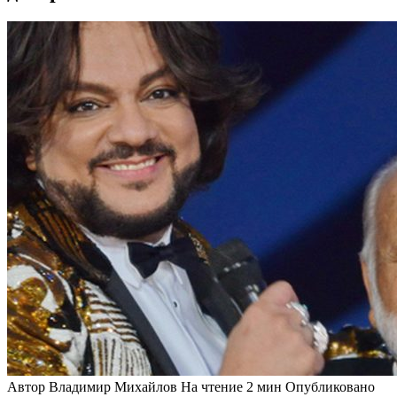
Автор
Владимир Михайлов
На чтение
2 мин
Опубликовано