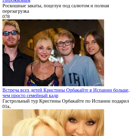
Пирожковым
Роскошные закаты, поцелуи под салютом и полная
перезагрузка
0
78
Встреча всех детей Кристины Орбакайте в Испании больше,
чем просто семейный кадр
Гастрольный тур Кристины Орбакайте по Испании подарил
0
1к.