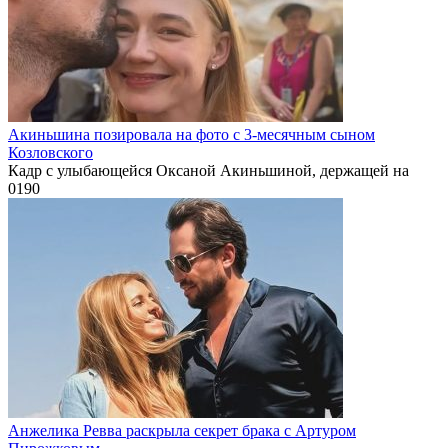
Акиньшина позировала на фото с 3-месячным сыном
Козловского
Кадр с улыбающейся Оксаной Акиньшиной, держащей на
0
190
Анжелика Ревва раскрыла секрет брака с Артуром