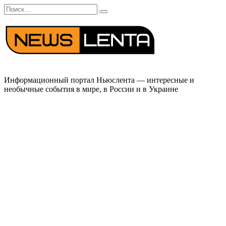
Перейти
Search
к
for:
содержанию
Информационный портал Ньюслента — интересные и
необычные события в мире, в России и в Украине