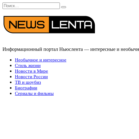
Перейти
Search
к
for:
содержанию
Информационный портал Ньюслента — интересные и необычные
Необычное и интересное
Стиль жизни
Новости в Мире
Новости России
ТВ и шоубиз
Биографии
Сериалы и фильмы