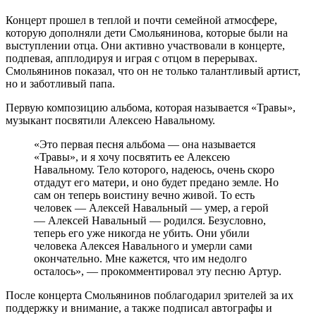
Концерт прошел в теплой и почти семейной атмосфере,
которую дополняли дети Смольянинова, которые были на
выступлении отца. Они активно участвовали в концерте,
подпевая, апплодируя и играя с отцом в перерывах.
Смольянинов показал, что он не только талантливый артист,
но и заботливый папа.
Первую композицию альбома, которая называется «Травы»,
музыкант посвятили Алексею Навальному.
«Это первая песня альбома — она называется
«Травы», и я хочу посвятить ее Алексею
Навальному. Тело которого, надеюсь, очень скоро
отдадут его матери, и оно будет предано земле. Но
сам он теперь воистину вечно живой. То есть
человек — Алексей Навальный — умер, а герой
— Алексей Навальный — родился. Безусловно,
теперь его уже никогда не убить. Они убили
человека Алексея Навального и умерли сами
окончательно. Мне кажется, что им недолго
осталось», — прокомментировал эту песню Артур.
После концерта Смольянинов поблагодарил зрителей за их
поддержку и внимание, а также подписал автографы и