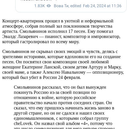
Концерт-квартирник прошел в уютной и неформальной
атмосфере, собрав полный зал поклонников творчества
артиста. Смольянинов исполнил 17 песен. Ему помогал
Эвалдс Лазаревич — пианист, композитор и импровизатор,
который гастролировал по всему миру.
Смольянинов не скрывал своих эмоций и чувств, делясь с
зрителями историями, которые вдохновили его на создание
песен. Он посвятил свои композиции своей любимой
женщине Екатерине Ланской, своим детям Артуру и Марку,
своей маме, а также Алексею Навальному — оппозиционеру,
который был убит в России 24 февраля.
Смольянинов рассказал, что он был вынужден
покинуть Россию из-за своей позиции по
отношению к войне, которую российское
правительство начало против соседних стран. Он
сказал, что ему пришлось начинать жизнь заново в
другой стране, но он не сдался и нашел своих
единомышленников, с которыми собрал группу
cheLovek. Он назвал свой альбом «4», потому что
это число символизирует для него четыре стороны