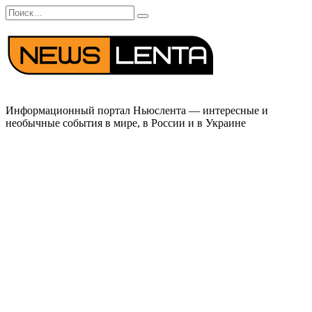
Перейти
Search
к
for:
содержанию
Информационный портал Ньюслента — интересные и
необычные события в мире, в России и в Украине