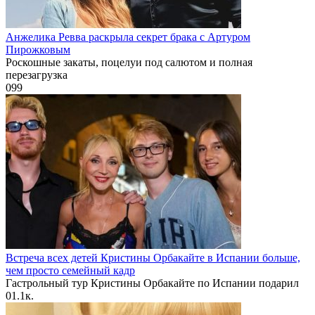
Анжелика Ревва раскрыла секрет брака с Артуром
Пирожковым
Роскошные закаты, поцелуи под салютом и полная
перезагрузка
0
99
Встреча всех детей Кристины Орбакайте в Испании больше,
чем просто семейный кадр
Гастрольный тур Кристины Орбакайте по Испании подарил
0
1.1к.