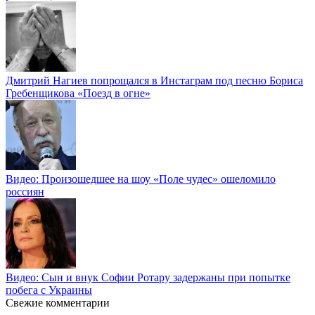
Дмитрий Нагиев попрощался в Инстаграм под песню Бориса
Гребенщикова «Поезд в огне»
Видео: Произошедшее на шоу «Поле чудес» ошеломило
россиян
Видео: Сын и внук Софии Ротару задержаны при попытке
побега с Украины
Свежие комментарии