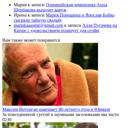
Мария
к записи
Олимпийская чемпионка Анна
Щербакова выходит замуж
Ирина
к записи
Мария Порошина и Ярослав Бойко
сыграли тайную свадьбу
marinkaaasmir@gmail.com
к записи
Алла Пугачева на
Кипре с удовольствием позирует для селфи
Вам также может понравится
Максим Виторган навещает 86-летнего отца в Юрмале
За повседневной суетой и шумными заголовками мы часто
0
230