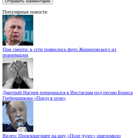
Популярные новости
При смерти: в сети появились фото Жириновского из
реанимации
Дмитрий Нагиев попрощался в Инстаграм под песню Бориса
Гребенщикова «Поезд в огне»
Видео: Произошедшее на шоу «Поле чудес» ошеломило