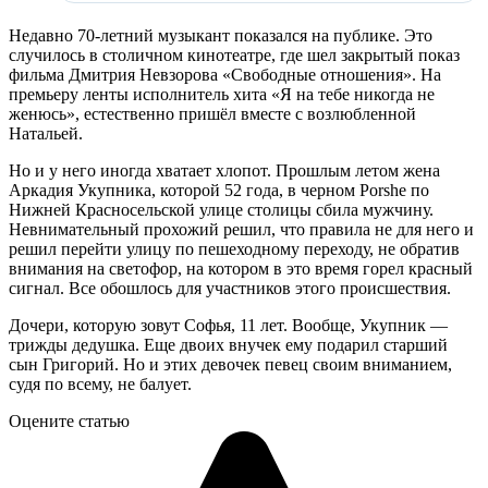
Недавно 70-летний музыкант показался на публике. Это
случилось в столичном кинотеатре, где шел закрытый показ
фильма Дмитрия Невзорова «Свободные отношения». На
премьеру ленты исполнитель хита «Я на тебе никогда не
женюсь», естественно пришёл вместе с возлюбленной
Натальей.
Но и у него иногда хватает хлопот. Прошлым летом жена
Аркадия Укупника, которой 52 года, в черном Porshe по
Нижней Красносельской улице столицы сбила мужчину.
Невнимательный прохожий решил, что правила не для него и
решил перейти улицу по пешеходному переходу, не обратив
внимания на светофор, на котором в это время горел красный
сигнал. Все обошлось для участников этого происшествия.
Дочери, которую зовут Софья, 11 лет. Вообще, Укупник —
трижды дедушка. Еще двоих внучек ему подарил старший
сын Григорий. Но и этих девочек певец своим вниманием,
судя по всему, не балует.
Оцените статью