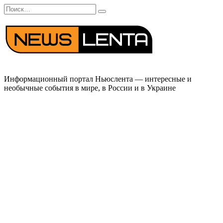
Перейти
Search
к
for:
содержанию
Информационный портал Ньюслента — интересные и
необычные события в мире, в России и в Украине