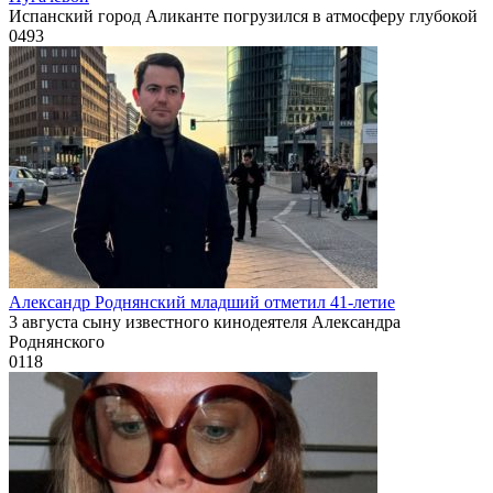
Испанский город Аликанте погрузился в атмосферу глубокой
0
493
Александр Роднянский младший отметил 41-летие
3 августа сыну известного кинодеятеля Александра
Роднянского
0
118