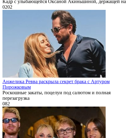
Кадр с улыбающейся Оксаной Акиньшиной, держащей на
0
202
Анжелика Ревва раскрыла секрет брака с Артуром
Пирожковым
Роскошные закаты, поцелуи под салютом и полная
перезагрузка
0
82