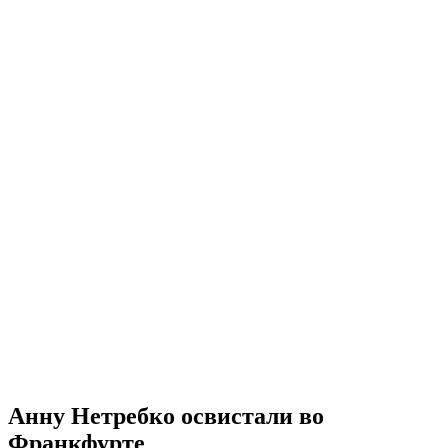
Анну Нетребко освистали во
Франкфурте