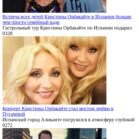
Встреча всех детей Кристины Орбакайте в Испании больше,
чем просто семейный кадр
Гастрольный тур Кристины Орбакайте по Испании подарил
0
328
Концерт Кристины Орбакайте стал мостом любви к
Пугачевой
Испанский город Аликанте погрузился в атмосферу глубокой
0
272