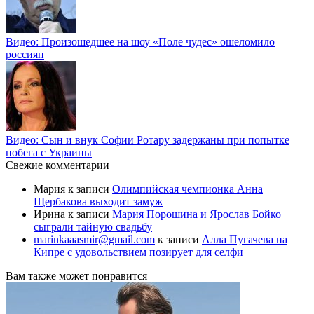
Видео: Произошедшее на шоу «Поле чудес» ошеломило
россиян
Видео: Сын и внук Софии Ротару задержаны при попытке
побега с Украины
Свежие комментарии
Мария
к записи
Олимпийская чемпионка Анна
Щербакова выходит замуж
Ирина
к записи
Мария Порошина и Ярослав Бойко
сыграли тайную свадьбу
marinkaaasmir@gmail.com
к записи
Алла Пугачева на
Кипре с удовольствием позирует для селфи
Вам также может понравится