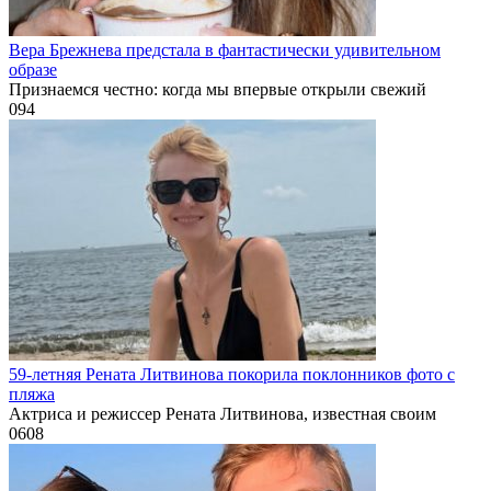
Вера Брежнева предстала в фантастически удивительном
образе
Признаемся честно: когда мы впервые открыли свежий
0
94
59-летняя Рената Литвинова покорила поклонников фото с
пляжа
Актриса и режиссер Рената Литвинова, известная своим
0
608