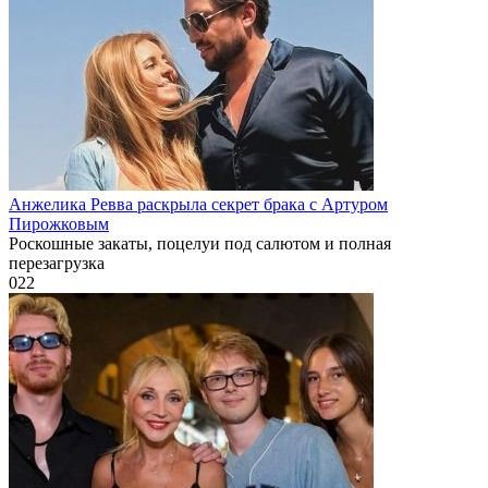
Анжелика Ревва раскрыла секрет брака с Артуром
Пирожковым
Роскошные закаты, поцелуи под салютом и полная
перезагрузка
0
22