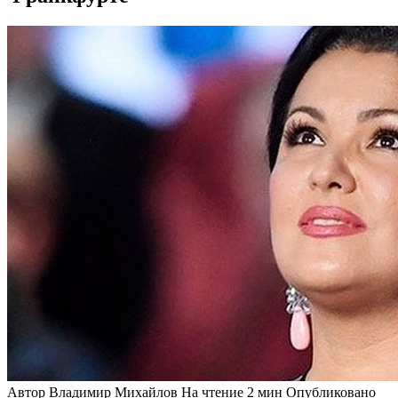
Автор
Владимир Михайлов
На чтение
2 мин
Опубликовано