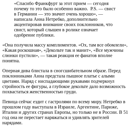
«Спасибо Франкфурт за этот прием — сегодня
почему то это было особенно важно. P.S. — свист
в Германии — это значит очень хорошо», —
написала Анна Нетребко, дополнительно
акцентировав внимание своих поклонников, что
свист, который слышен в ролике означает
одобрение публики.
«Она получила массу комплиментов. «Ох, там все обомлели»,
«Какая роскошная», «Декольте так и манит», «Все мужчины
слюнки пустили», — такая реакция ее фанатов вполне
понятна.
Оперная дива блистала в сногсшибательном образе. Перед
поклонниками Анна предстала пышное платье с алыми
цветами. Наряд с ниспадающими рукавами подчеркнул
стройность ее фигуры, а глубокое декольте дало возможность
похвастаться женственностью груди.
Певица сейчас ездит с гастролями по всему миру. Нетребко в
прошлом году выступала в Израиле, Аргентине, Париже,
Италии и других странах Европы, но только не в России. В 51
год она не перестает наряжаться и удивлять зрителей
нарядами.