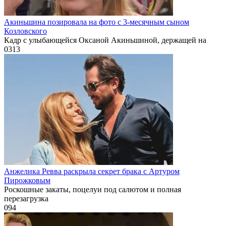
Акиньшина позировала на фото с 3-месячным сыном
Козловского
Кадр с улыбающейся Оксаной Акиньшиной, держащей на
0
313
Анжелика Ревва раскрыла секрет брака с Артуром
Пирожковым
Роскошные закаты, поцелуи под салютом и полная
перезагрузка
0
94