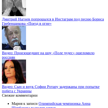
Дмитрий Нагиев попрощался в Инстаграм под песню Бориса
Гребенщикова «Поезд в огне»
Видео: Произошедшее на шоу «Поле чудес» ошеломило
россиян
Видео: Сын и внук Софии Ротару задержаны при попытке
побега с Украины
Свежие комментарии
Мария
к записи
Олимпийская чемпионка Анна
Щербакова выходит замуж