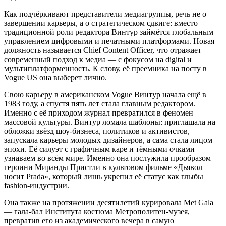
Как подчёркивают представители медиагруппы, речь не о
завершении карьеры, а о стратегическом сдвиге: вместо
традиционной роли редактора Винтур займётся глобальным
управлением цифровыми и печатными платформами. Новая
должность называется Chief Content Officer, что отражает
современный подход к медиа — с фокусом на digital и
мультиплатформенность. К слову, её преемника на посту в
Vogue US она выберет лично.
Свою карьеру в американском Vogue Винтур начала ещё в
1983 году, а спустя пять лет стала главным редактором.
Именно с её приходом журнал превратился в феномен
массовой культуры. Винтур ломала шаблоны: приглашала на
обложки звёзд шоу-бизнеса, политиков и активистов,
запускала карьеры молодых дизайнеров, а сама стала лицом
эпохи. Её силуэт с графичным каре и тёмными очками
узнаваем во всём мире. Именно она послужила прообразом
героини Миранды Пристли в культовом фильме «Дьявол
носит Prada», который лишь укрепил её статус как глыбы
fashion-индустрии.
Она также на протяжении десятилетий курировала Met Gala
— гала-бал Института костюма Метрополитен-музея,
превратив его из академического вечера в самую