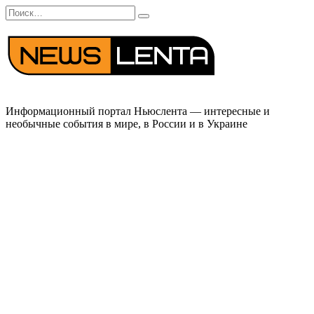
Перейти
Search
к
for:
содержанию
Информационный портал Ньюслента — интересные и
необычные события в мире, в России и в Украине