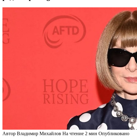
Автор
Владимир Михайлов
На чтение
2 мин
Опубликовано