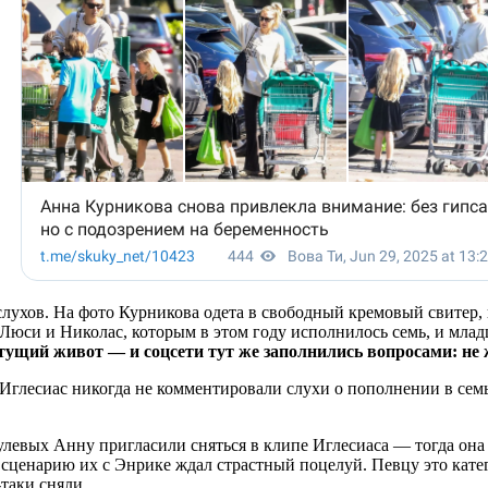
слухов. На фото Курникова одета в свободный кремовый свитер
Люси и Николас, которым в этом году исполнилось семь, и млад
тущий живот — и соцсети тут же заполнились вопросами: не 
глесиас никогда не комментировали слухи о пополнении в семь
нулевых Анну пригласили сняться в клипе Иглесиаса — тогда она
 сценарию их с Энрике ждал страстный поцелуй. Певцу это катег
-таки сняли.