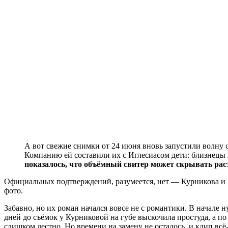
А вот свежие снимки от 24 июня вновь запустили волну 
Компанию ей составили их с Иглесиасом дети: близнецы 
показалось, что объёмный свитер может скрывать рас
Официальных подтверждений, разумеется, нет — Курникова и И
фото.
Забавно, но их роман начался вовсе не с романтики. В начале 
дней до съёмок у Курниковой на губе выскочила простуда, а по
слишком лестно. Но времени на замену не осталось, и клип всё