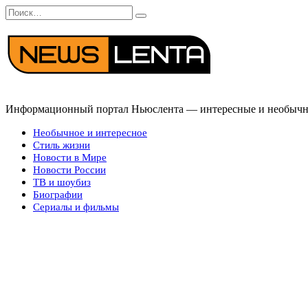
Перейти
Search
к
for:
содержанию
Информационный портал Ньюслента — интересные и необычные
Необычное и интересное
Стиль жизни
Новости в Мире
Новости России
ТВ и шоубиз
Биографии
Сериалы и фильмы