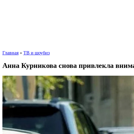
Главная
»
ТВ и шоубиз
Анна Курникова снова привлекла вниман