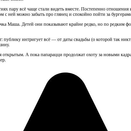
тиях пару всё чаще стали видеть вместе. Постепенно отношения 
ом с ней можно забыть про глянец и спокойно пойти за бургерам
дочка Маша. Детей они показывают крайне редко, но по редким ф
: публику интригует всё — от даты свадьбы (о которой так никт
шину.
я открытым. А пока папарацци продолжат охоту за новыми кадрам
ер.