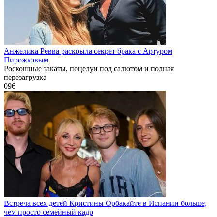
Анжелика Ревва раскрыла секрет брака с Артуром
Пирожковым
Роскошные закаты, поцелуи под салютом и полная
перезагрузка
0
96
Встреча всех детей Кристины Орбакайте в Испании больше,
чем просто семейный кадр