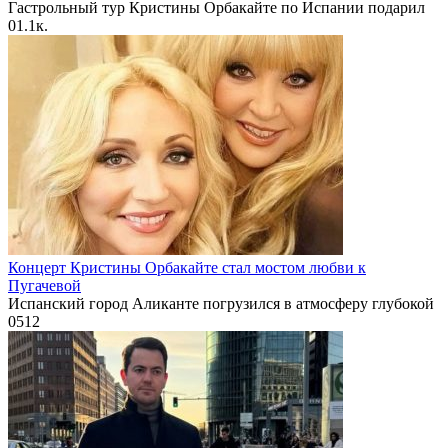
Гастрольный тур Кристины Орбакайте по Испании подарил
0
1.1к.
Концерт Кристины Орбакайте стал мостом любви к
Пугачевой
Испанский город Аликанте погрузился в атмосферу глубокой
0
512