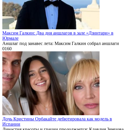
Максим Галкин: Два дня аншлагов в зале «Дзинтари» в
Юрмале
Аншлаг под занавес лета: Максим Галкин собрал аншлаги
0
160
Дочь Кристины Орбакайте дебютировала как модель в
Испании
Династия красоты и грации продолжается: Клавдия Земцова