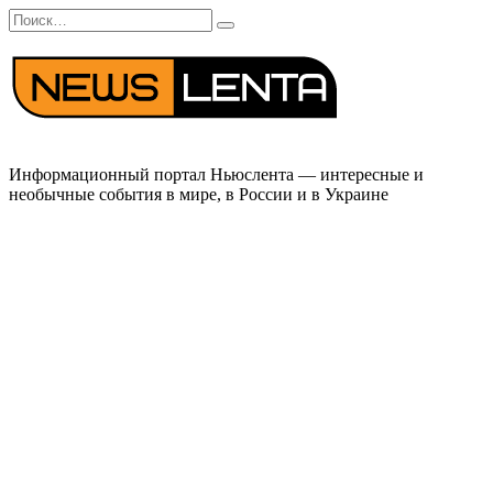
Перейти
Search
к
for:
содержанию
Информационный портал Ньюслента — интересные и
необычные события в мире, в России и в Украине