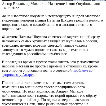
Автор
Владимир Михайлов
На чтение
1 мин
Опубликовано
14.05.2022
Жена известного шоумена и телеведущего Андрея Малахова
владелица империи глянца Наталья Шкулева решила немного
подразнить своего возлюбленного и заставить немного
поревновать.
41-летняя Наталья Шкулева является обладательницей сразу
нескольких самых крупных глянцевых журналов в россии,
возможно, именно поэтому светской львице удалось
заполучить в мужья одного из самых харизматичных
телеведущих в российском шоу-бизнесе.
В последняя время в прессе стали писать, что у знаменитой
парочки настали не простые времена в отношениях, кроме
всего прочего поговаривают и о серьезной
проблеме со
здоровьем у Андрея
.
Поклонники стали замечать не самые симпатичные
изменения во внешности своего предприимчивого
любимчика. По всей видимости, Андрей Малахов
действительно носит парик, что порой придает его образу
немного странный вид. По одной из версий, активно
мусолящихся в Сети, лицо рейтинговых проектов на