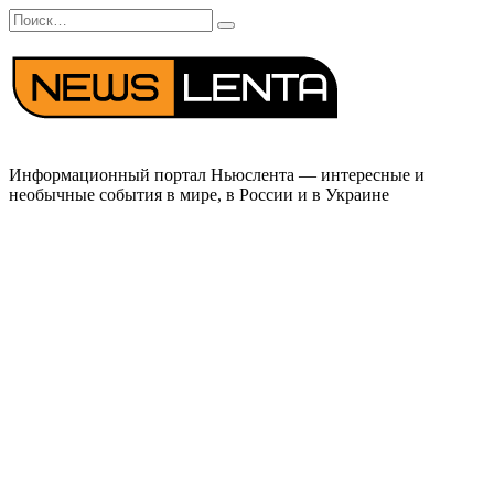
Перейти
Search
к
for:
содержанию
Информационный портал Ньюслента — интересные и
необычные события в мире, в России и в Украине