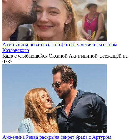
Акиньшина позировала на фото с 3-месячным сыном
Козловского
Кадр с улыбающейся Оксаной Акиньшиной, держащей на
0
337
Анжелика Ревва раскрыла секрет брака с Артуром