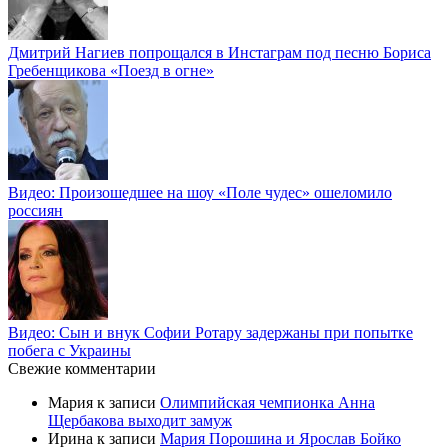
Дмитрий Нагиев попрощался в Инстаграм под песню Бориса
Гребенщикова «Поезд в огне»
Видео: Произошедшее на шоу «Поле чудес» ошеломило
россиян
Видео: Сын и внук Софии Ротару задержаны при попытке
побега с Украины
Свежие комментарии
Мария
к записи
Олимпийская чемпионка Анна
Щербакова выходит замуж
Ирина
к записи
Мария Порошина и Ярослав Бойко