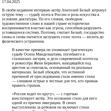
17.04.2025
В своём недавнем интервью актёр Анатолий Белый затронул
острую тему — судьбу поэта в России и роль искусства в
условиях диктатуры. По его словам, свободное
художественное слово в нашей стране исторически
воспринимается властью как угроза, способная разрушить
устоявшуюся систему. Поэтому, считает Белый, государство
снова и снова пытается заглушить голос поэта — вплоть до
физического устранения.
В качестве примера он упоминает трагическую
судьбу Осипа Мандельштама, погибшего в
сталинских лагерях, и дело современной поэтессы
и режиссёра Жени Беркович, находящейся под
арестом за спектакль, основанный на реальных
материалах. Белый убеждён, что истинной
причиной её преследования стали именно стихи
— слишком острые и честные для тех, кто привык
править страхом.
«Россия ходит по кругу», — с горечью
констатирует актёр. Это осознание стало для него
одной из причин эмиграции. В своих
выступлениях за рубежом он включает стихи