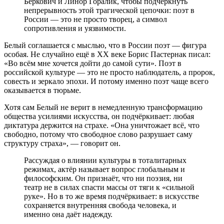
Беркович и Линор Горалик, чтобы подчеркнуть
непрерывность этой трагической цепочки: поэт в
России — это не просто творец, а символ
сопротивления и уязвимости.
Белый соглашается с мыслью, что в России поэт — фигура
особая. Не случайно ещё в XX веке Борис Пастернак писал:
«Во всём мне хочется дойти до самой сути». Поэт в
российской культуре — это не просто наблюдатель, а пророк,
совесть и зеркало эпохи. И потому именно поэт чаще всего
оказывается в тюрьме.
Хотя сам Белый не верит в немедленную трансформацию
общества усилиями искусства, он подчёркивает: любая
диктатура держится на страхе. «Она уничтожает всё, что
свободно, потому что свободное слово разрушает саму
структуру страха», — говорит он.
Рассуждая о влиянии культуры в тоталитарных
режимах, актёр называет вопрос глобальным и
философским. Он признаёт, что ни поэзия, ни
театр не в силах спасти массы от тяги к «сильной
руке». Но в то же время подчёркивает: в искусстве
сохраняется внутренняя свобода человека, и
именно она даёт надежду.