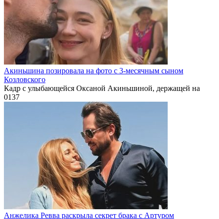
Акиньшина позировала на фото с 3-месячным сыном
Козловского
Кадр с улыбающейся Оксаной Акиньшиной, держащей на
0
137
Анжелика Ревва раскрыла секрет брака с Артуром