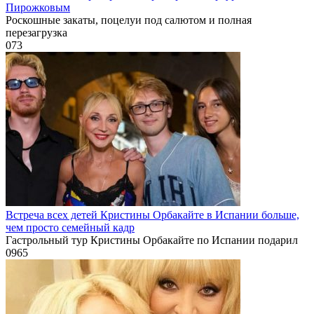
Пирожковым
Роскошные закаты, поцелуи под салютом и полная
перезагрузка
0
73
Встреча всех детей Кристины Орбакайте в Испании больше,
чем просто семейный кадр
Гастрольный тур Кристины Орбакайте по Испании подарил
0
965