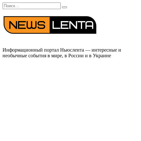
Перейти
Search
к
for:
содержанию
Информационный портал Ньюслента — интересные и
необычные события в мире, в России и в Украине