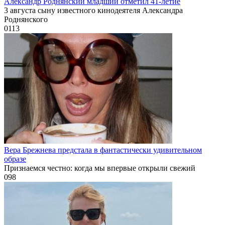
Александр Роднянский младший отметил 41-летие
3 августа сыну известного кинодеятеля Александра
Роднянского
0
113
Вера Брежнева предстала в фантастически удивительном
образе
Признаемся честно: когда мы впервые открыли свежий
0
98