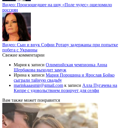
Видео: Произошедшее на шоу «Поле чудес» ошеломило
россиян
Видео: Сын и внук Софии Ротару задержаны при попытке
побега с Украины
Свежие комментарии
Мария
к записи
Олимпийская чемпионка Анна
Щербакова выходит замуж
Ирина
к записи
Мария Порошина и Ярослав Бойко
сыграли тайную свадьбу
marinkaaasmir@gmail.com
к записи
Алла Пугачева на
Кипре с удовольствием позирует для селфи
Вам также может понравится