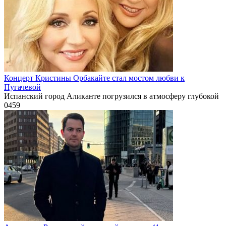
Концерт Кристины Орбакайте стал мостом любви к
Пугачевой
Испанский город Аликанте погрузился в атмосферу глубокой
0
459