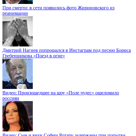
При смерти: в сети появились фото Жириновского из
реанимации
Дмитрий Нагиев попрощался в Инстаграм под песню Бориса
Гребенщикова «Поезд в огне»
Видео: Произошедшее на шоу «Поле чудес» ошеломило
россиян
Видео: Сын и внук Софии Ротару задержаны при попытке