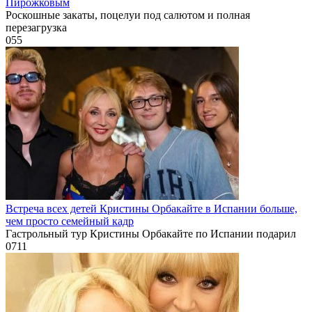
Пирожковым
Роскошные закаты, поцелуи под салютом и полная
перезагрузка
0
55
Встреча всех детей Кристины Орбакайте в Испании больше,
чем просто семейный кадр
Гастрольный тур Кристины Орбакайте по Испании подарил
0
711