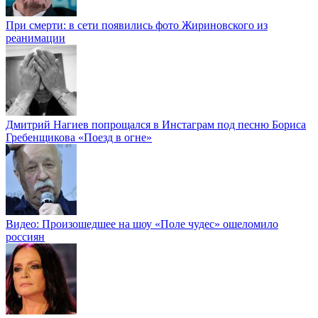
При смерти: в сети появились фото Жириновского из
реанимации
Дмитрий Нагиев попрощался в Инстаграм под песню Бориса
Гребенщикова «Поезд в огне»
Видео: Произошедшее на шоу «Поле чудес» ошеломило
россиян