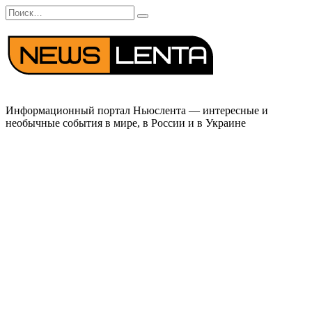
Перейти
Search
к
for:
содержанию
Информационный портал Ньюслента — интересные и
необычные события в мире, в России и в Украине