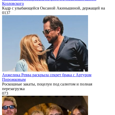
Козловского
Кадр с улыбающейся Оксаной Акиньшиной, держащей на
0
137
Анжелика Ревва раскрыла секрет брака с Артуром
Пирожковым
Роскошные закаты, поцелуи под салютом и полная
перезагрузка
0
73