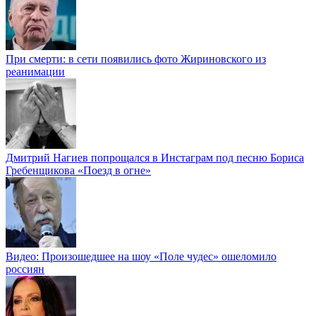
При смерти: в сети появились фото Жириновского из
реанимации
Дмитрий Нагиев попрощался в Инстаграм под песню Бориса
Гребенщикова «Поезд в огне»
Видео: Произошедшее на шоу «Поле чудес» ошеломило
россиян