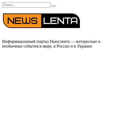
Перейти
Search
к
for:
содержанию
Информационный портал Ньюслента — интересные и
необычные события в мире, в России и в Украине