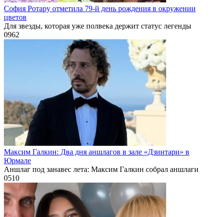
София Ротару отметила 79-й день рождения в окружении
цветов
Для звезды, которая уже полвека держит статус легенды
0
962
Максим Галкин: Два дня аншлагов в зале «Дзинтари» в
Юрмале
Аншлаг под занавес лета: Максим Галкин собрал аншлаги
0
510