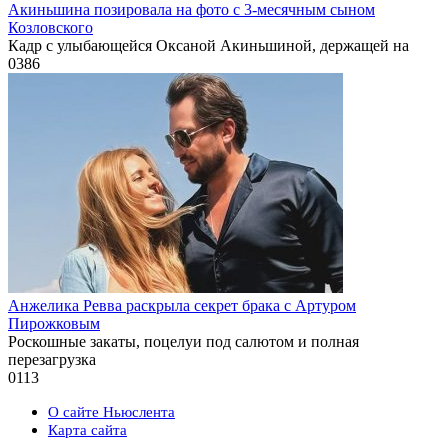
Акиньшина позировала на фото с 3-месячным сыном
Козловского
Кадр с улыбающейся Оксаной Акиньшиной, держащей на
0
386
Анжелика Ревва раскрыла секрет брака с Артуром
Пирожковым
Роскошные закаты, поцелуи под салютом и полная
перезагрузка
0
113
О сайте Ньюслента
Карта сайта