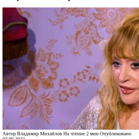
Автор
Владимир Михайлов
На чтение
2 мин
Опубликовано