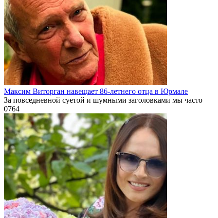
Максим Виторган навещает 86-летнего отца в Юрмале
За повседневной суетой и шумными заголовками мы часто
0
764