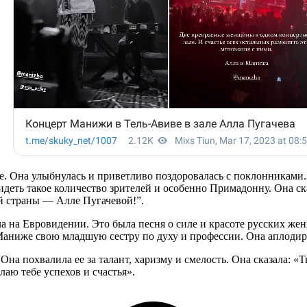
е. Она улыбнулась и приветливо поздоровалась с поклонниками. 
еть такое количество зрителей и особенно Примадонну. Она ска
й страны — Алле Пугачевой!”.
а на Евровидении. Это была песня о силе и красоте русских же
 Маниже свою младшую сестру по духу и профессии. Она аплодир
а похвалила ее за талант, харизму и смелость. Она сказала: «Ты
аю тебе успехов и счастья».