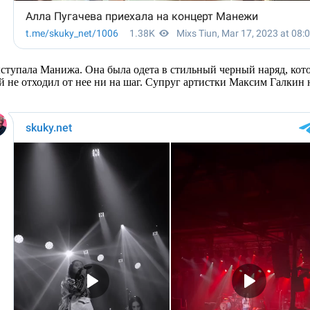
выступала Манижа. Она была одета в стильный черный наряд, ко
й не отходил от нее ни на шаг. Супруг артистки Максим Галкин 