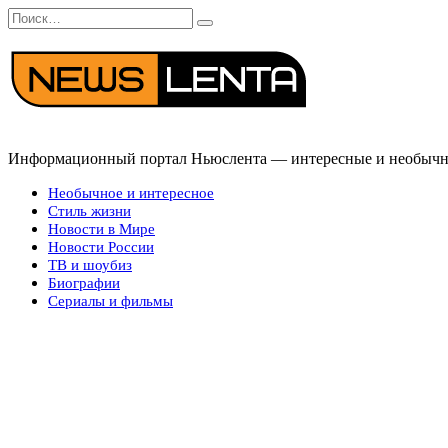
Перейти
Search
к
for:
содержанию
Информационный портал Ньюслента — интересные и необычные
Необычное и интересное
Стиль жизни
Новости в Мире
Новости России
ТВ и шоубиз
Биографии
Сериалы и фильмы