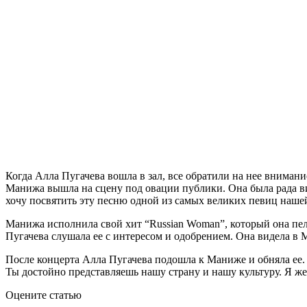
Когда Алла Пугачева вошла в зал, все обратили на нее внимани
Манижа вышла на сцену под овации публики. Она была рада вид
хочу посвятить эту песню одной из самых великих певиц наше
Манижа исполнила свой хит “Russian Woman”, который она пел
Пугачева слушала ее с интересом и одобрением. Она видела в
После концерта Алла Пугачева подошла к Маниже и обняла ее. Он
Ты достойно представляешь нашу страну и нашу культуру. Я жел
Оцените статью