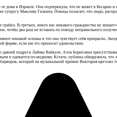
ее дома в Израиле. Она подчеркнула, что не живет в Кесарии и ее
и ее супругу Максиму Галкину. Певица полагает, что люди, распр
е грабил. В-третьих, никто нас никакого гражданства не лишает»
ое, чтобы два раза не вставать по поводу неправильного получе
имеют никакой основы и что она чувствует себя прекрасно. Звез
хой форме, если им это приносит удовольствие.
 и давней подруги Лаймы Вайкуле, Алла Борисовна присутствова
овьем и одевается по-модному. Кстати, публика обнаружила, что 
Киркоров, который на музыкальной премии Виктория щеголял то