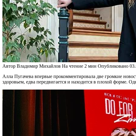
Автор
Владимир Михайлов
На чтение
2 мин
Опубликовано
03
Алла Пугачева впервые прокомментировала две громкие новост
здоровьем, едва передвигается и находится в плохой форме. Одн