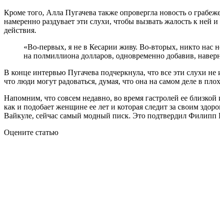
Кроме того, Алла Пугачева также опровергла новость о грабеже 
намеренно раздувает эти слухи, чтобы вызвать жалость к ней 
действия.
«Во-первых, я не в Кесарии живу. Во-вторых, никто нас н
на полмиллиона долларов, одновременно добавив, наверн
В конце интервью Пугачева подчеркнула, что все эти слухи не 
что люди могут радоваться, думая, что она на самом деле в пло
Напомним, что совсем недавно, во время гастролей ее близкой
как и подобает женщине ее лет и которая следит за своим здор
Вайкуле, сейчас самый модный писк. Это подтвердил Филипп 
Оцените статью