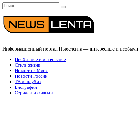
Перейти
Search
к
for:
содержанию
Информационный портал Ньюслента — интересные и необычные
Необычное и интересное
Стиль жизни
Новости в Мире
Новости России
ТВ и шоубиз
Биографии
Сериалы и фильмы