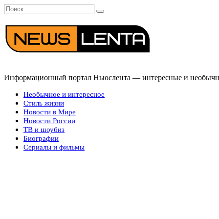
Перейти
Search
к
for:
содержанию
Информационный портал Ньюслента — интересные и необычные
Необычное и интересное
Стиль жизни
Новости в Мире
Новости России
ТВ и шоубиз
Биографии
Сериалы и фильмы