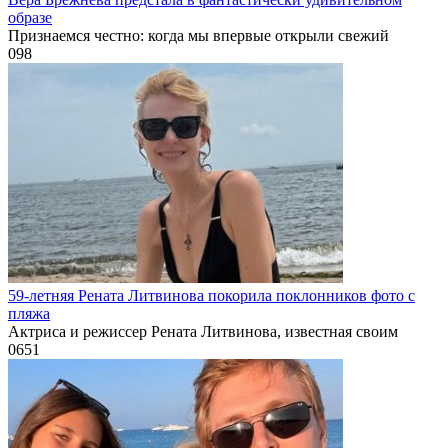
образе
Признаемся честно: когда мы впервые открыли свежий
0
98
59-летняя Рената Литвинова покорила поклонников фото с
пляжа
Актриса и режиссер Рената Литвинова, известная своим
0
651