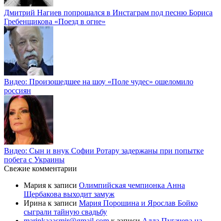
Дмитрий Нагиев попрощался в Инстаграм под песню Бориса
Гребенщикова «Поезд в огне»
Видео: Произошедшее на шоу «Поле чудес» ошеломило
россиян
Видео: Сын и внук Софии Ротару задержаны при попытке
побега с Украины
Свежие комментарии
Мария
к записи
Олимпийская чемпионка Анна
Щербакова выходит замуж
Ирина
к записи
Мария Порошина и Ярослав Бойко
сыграли тайную свадьбу
marinkaaasmir@gmail.com
к записи
Алла Пугачева на