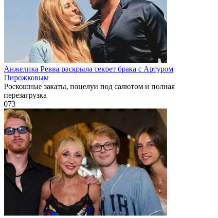
Анжелика Ревва раскрыла секрет брака с Артуром
Пирожковым
Роскошные закаты, поцелуи под салютом и полная
перезагрузка
0
73