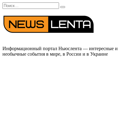
Перейти
Search
к
for:
содержанию
Информационный портал Ньюслента — интересные и
необычные события в мире, в России и в Украине