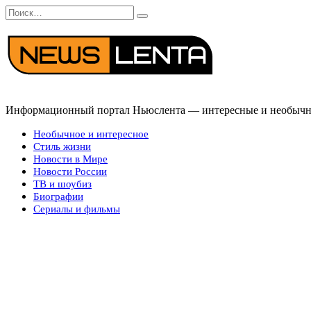
Перейти
Search
к
for:
содержанию
Информационный портал Ньюслента — интересные и необычные
Необычное и интересное
Стиль жизни
Новости в Мире
Новости России
ТВ и шоубиз
Биографии
Сериалы и фильмы