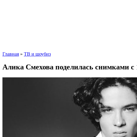
Главная
»
ТВ и шоубиз
Алика Смехова поделилась снимками с