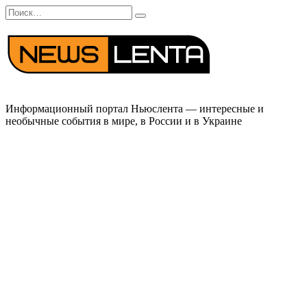
Перейти
Search
к
for:
содержанию
Информационный портал Ньюслента — интересные и
необычные события в мире, в России и в Украине