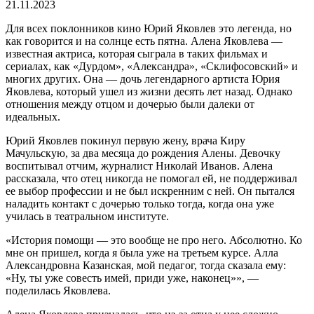
21.11.2023
Для всех поклонников кино Юрий Яковлев это легенда, но
как говорится и на солнце есть пятна. Алена Яковлева —
известная актриса, которая сыграла в таких фильмах и
сериалах, как «Дурдом», «Александра», «Склифосовский» и
многих других. Она — дочь легендарного артиста Юрия
Яковлева, который ушел из жизни десять лет назад. Однако
отношения между отцом и дочерью были далеки от
идеальных.
Юрий Яковлев покинул первую жену, врача Киру
Мачульскую, за два месяца до рождения Алены. Девочку
воспитывал отчим, журналист Николай Иванов. Алена
рассказала, что отец никогда не помогал ей, не поддерживал
ее выбор профессии и не был искренним с ней. Он пытался
наладить контакт с дочерью только тогда, когда она уже
училась в театральном институте.
«История помощи — это вообще не про него. Абсолютно. Ко
мне он пришел, когда я была уже на третьем курсе. Алла
Александровна Казанская, мой педагог, тогда сказала ему:
«Ну, ты уже совесть имей, приди уже, наконец»», —
поделилась Яковлева.