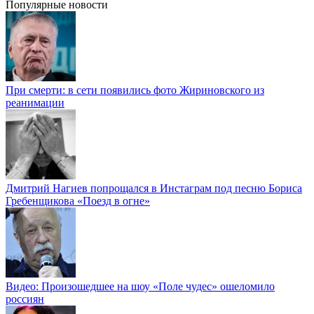
Популярные новости
При смерти: в сети появились фото Жириновского из
реанимации
Дмитрий Нагиев попрощался в Инстаграм под песню Бориса
Гребенщикова «Поезд в огне»
Видео: Произошедшее на шоу «Поле чудес» ошеломило
россиян