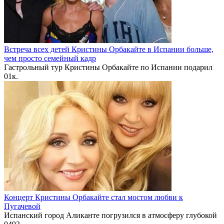
Встреча всех детей Кристины Орбакайте в Испании больше,
чем просто семейный кадр
Гастрольный тур Кристины Орбакайте по Испании подарил
0
1к.
Концерт Кристины Орбакайте стал мостом любви к
Пугачевой
Испанский город Аликанте погрузился в атмосферу глубокой