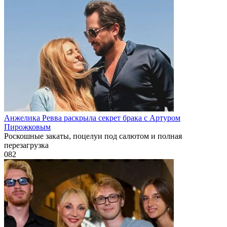
Анжелика Ревва раскрыла секрет брака с Артуром
Пирожковым
Роскошные закаты, поцелуи под салютом и полная
перезагрузка
0
82