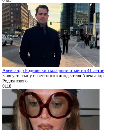
0
493
Александр Роднянский младший отметил 41-летие
3 августа сыну известного кинодеятеля Александра
Роднянского
0
118