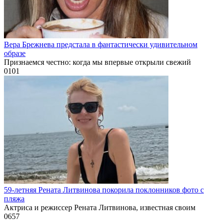
Вера Брежнева предстала в фантастически удивительном
образе
Признаемся честно: когда мы впервые открыли свежий
0
101
59-летняя Рената Литвинова покорила поклонников фото с
пляжа
Актриса и режиссер Рената Литвинова, известная своим
0
657