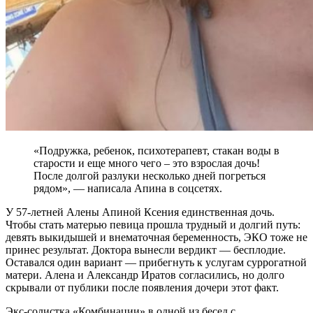
«Подружка, ребенок, психотерапевт, стакан воды в
старости и еще много чего – это взрослая дочь!
После долгой разлуки несколько дней погреться
рядом», — написала Апина в соцсетях.
У 57-летней Алены Апиной Ксения единственная дочь.
Чтобы стать матерью певица прошла трудный и долгий путь:
девять выкидышей и внематочная беременность, ЭКО тоже не
принес результат. Доктора вынесли вердикт — бесплодие.
Оставался один вариант — прибегнуть к услугам суррогатной
матери. Алена и Александр Иратов согласились, но долго
скрывали от публики после появления дочери этот факт.
Экс-солистка «Комбинации» в одной из бесед с