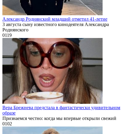
Александр Роднянский младший отметил 41-летие
3 августа сыну известного кинодеятеля Александра
Роднянского
0
119
Вера Брежнева предстала в фантастически удивительном
образе
Признаемся честно: когда мы впервые открыли свежий
0
102