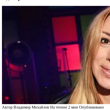
Автор
Владимир Михайлов
На чтение
2 мин
Опубликовано