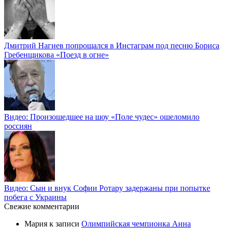
Дмитрий Нагиев попрощался в Инстаграм под песню Бориса
Гребенщикова «Поезд в огне»
Видео: Произошедшее на шоу «Поле чудес» ошеломило
россиян
Видео: Сын и внук Софии Ротару задержаны при попытке
побега с Украины
Свежие комментарии
Мария
к записи
Олимпийская чемпионка Анна