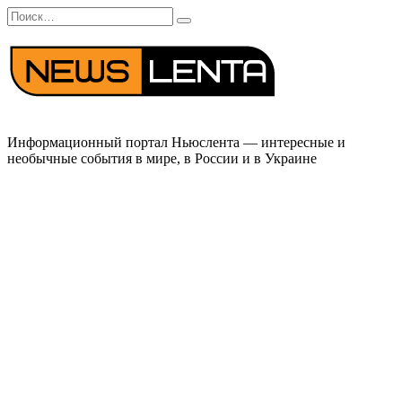
Перейти
Search
к
for:
содержанию
Информационный портал Ньюслента — интересные и
необычные события в мире, в России и в Украине