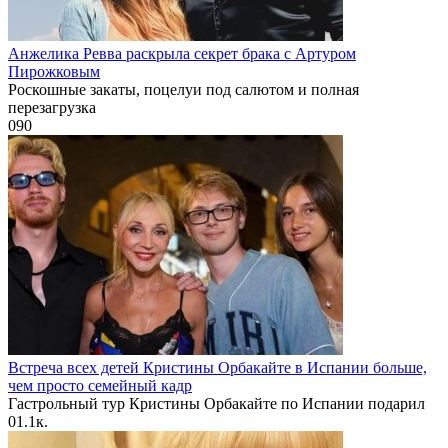
Анжелика Ревва раскрыла секрет брака с Артуром
Пирожковым
Роскошные закаты, поцелуи под салютом и полная
перезагрузка
0
90
Встреча всех детей Кристины Орбакайте в Испании больше,
чем просто семейный кадр
Гастрольный тур Кристины Орбакайте по Испании подарил
0
1.1к.