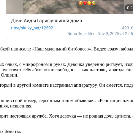
бкой написала: «Наш маленький битбоксер». Видео сразу набра
х очках, с микрофоном в руках. Девочка уверенно ритмует, изо
 чувствует себя абсолютно свободно — как настоящая звезда сц
о Оливии.
орый в другой комнате настраивал аппаратуру. Он смеётся, подыг
ончив свой номер, серьёзным тоном объявляет: «Репетиция начин
няя, искренняя.
 настоящая дружба. Хотя девочка — не родная дочь артиста, он 
ях фанаты.