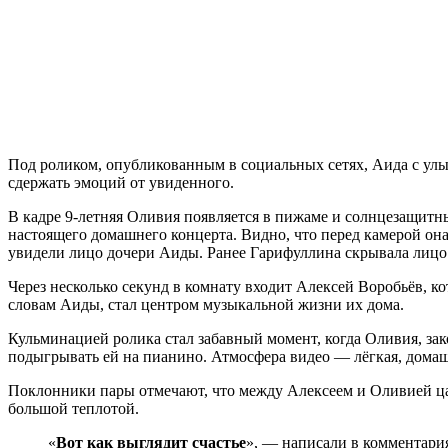
Под роликом, опубликованным в социальных сетях, Аида с улы
сдержать эмоций от увиденного.
В кадре 9-летняя Оливия появляется в пижаме и солнцезащитны
настоящего домашнего концерта. Видно, что перед камерой она
увидели лицо дочери Аиды. Ранее Гарифуллина скрывала лиц
Через несколько секунд в комнату входит Алексей Воробьёв, кот
словам Аиды, стал центром музыкальной жизни их дома.
Кульминацией ролика стал забавный момент, когда Оливия, зак
подыгрывать ей на пианино. Атмосфера видео — лёгкая, домаш
Поклонники пары отмечают, что между Алексеем и Оливией царит
большой теплотой.
«
Вот как выглядит счастье
», — написали в комментари