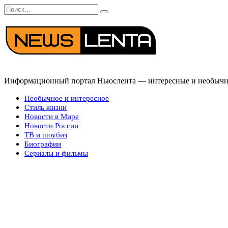
Перейти
Search
к
for:
содержанию
Информационный портал Ньюслента — интересные и необычные
Необычное и интересное
Стиль жизни
Новости в Мире
Новости России
ТВ и шоубиз
Биографии
Сериалы и фильмы