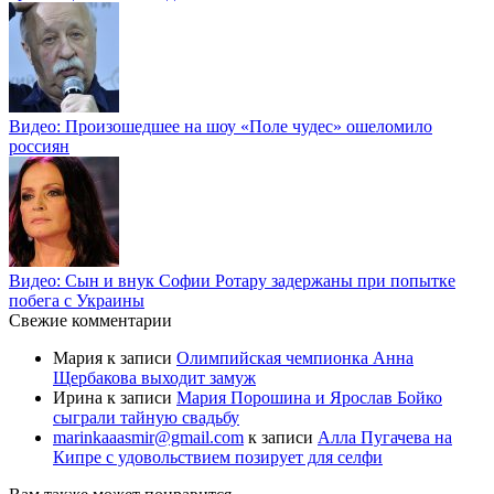
Видео: Произошедшее на шоу «Поле чудес» ошеломило
россиян
Видео: Сын и внук Софии Ротару задержаны при попытке
побега с Украины
Свежие комментарии
Мария
к записи
Олимпийская чемпионка Анна
Щербакова выходит замуж
Ирина
к записи
Мария Порошина и Ярослав Бойко
сыграли тайную свадьбу
marinkaaasmir@gmail.com
к записи
Алла Пугачева на
Кипре с удовольствием позирует для селфи