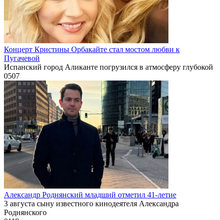
Концерт Кристины Орбакайте стал мостом любви к
Пугачевой
Испанский город Аликанте погрузился в атмосферу глубокой
0
507
Александр Роднянский младший отметил 41-летие
3 августа сыну известного кинодеятеля Александра
Роднянского