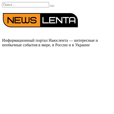
Перейти
Search
к
for:
содержанию
Информационный портал Ньюслента — интересные и
необычные события в мире, в России и в Украине