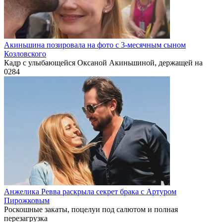
Акиньшина позировала на фото с 3-месячным сыном
Козловского
Кадр с улыбающейся Оксаной Акиньшиной, держащей на
0
284
Анжелика Ревва раскрыла секрет брака с Артуром
Пирожковым
Роскошные закаты, поцелуи под салютом и полная
перезагрузка